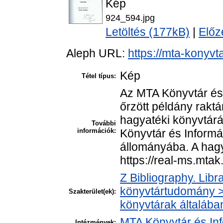
Kép
924_594.jpg
Letöltés (177kB)
|
Előz
Aleph URL:
https://mta-konyvt
Kép
Tétel típus:
Az MTA Könyvtár és
őrzött példány raktá
hagyatéki könyvtár
További
információk:
Könyvtár és Informá
állományába. A hagya
https://real-ms.mta
Z Bibliography. Libr
könyvtártudomány > 
Szakterület(ek):
könyvtárak általába
MTA Könyvtár és In
Intézmények: