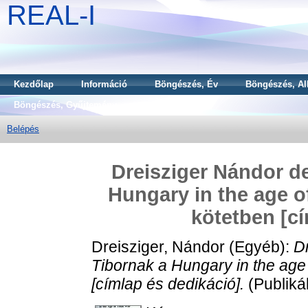
REAL-I
Kezdőlap
Információ
Böngészés, Év
Böngészés, Al
Böngészés, Gyűjtemény
Belépés
Dreisziger Nándor de
Hungary in the age o
kötetben [cí
Dreisziger, Nándor
(Egyéb):
D
Tibornak a Hungary in the age 
[címlap és dedikáció].
(Publiká