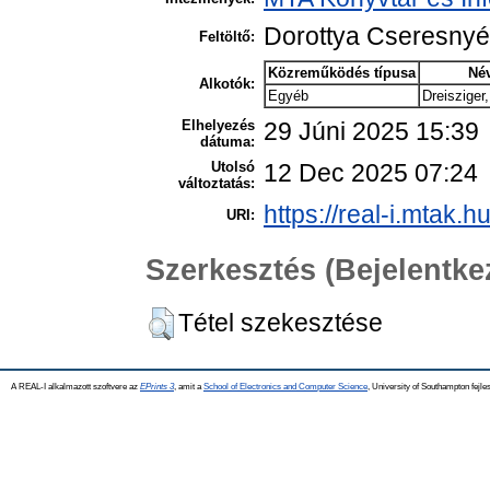
Dorottya Cseresny
Feltöltő:
Közreműködés típusa
Né
Alkotók:
Egyéb
Dreisziger
Elhelyezés
29 Júni 2025 15:39
dátuma:
Utolsó
12 Dec 2025 07:24
változtatás:
https://real-i.mtak.h
URI:
Szerkesztés (Bejelentk
Tétel szekesztése
A REAL-I alkalmazott szoftvere az
EPrints 3
, amit a
School of Electronics and Computer Science
, University of Southampton fejles