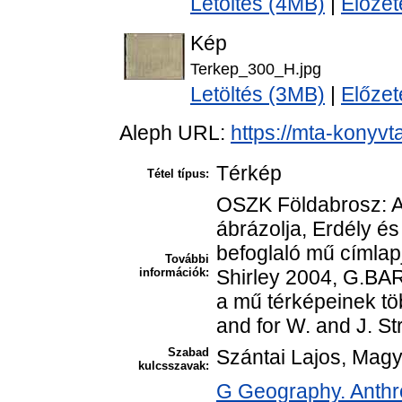
Letöltés (4MB)
|
Előzet
Kép
Terkep_300_H.jpg
Letöltés (3MB)
|
Előzet
Aleph URL:
https://mta-konyvt
Térkép
Tétel típus:
OSZK Földabrosz: A 
ábrázolja, Erdély és
befoglaló mű címlapj
További
információk:
Shirley 2004, G.BAR
a mű térképeinek töb
and for W. and J. S
Szabad
Szántai Lajos, Magy
kulcsszavak:
G Geography. Anthro