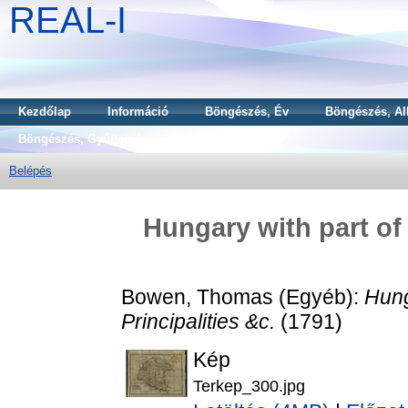
REAL-I
Kezdőlap
Információ
Böngészés, Év
Böngészés, Al
Böngészés, Gyűjtemény
Belépés
Hungary with part of 
Bowen, Thomas
(Egyéb):
Hung
Principalities &c.
(1791)
Kép
Terkep_300.jpg