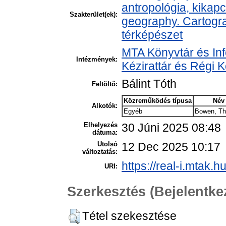
antropológia, kikap
Szakterület(ek):
geography. Cartogra
térképészet
MTA Könyvtár és In
Intézmények:
Kézirattár és Régi
Bálint Tóth
Feltöltő:
Közreműködés típusa
Név
Alkotók:
Egyéb
Bowen, T
Elhelyezés
30 Júni 2025 08:48
dátuma:
Utolsó
12 Dec 2025 10:17
változtatás:
https://real-i.mtak.h
URI:
Szerkesztés (Bejelentk
Tétel szekesztése