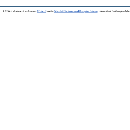
A REAL-I alkalmazott szoftvere az
EPrints 3
, amit a
School of Electronics and Computer Science
, University of Southampton fejles