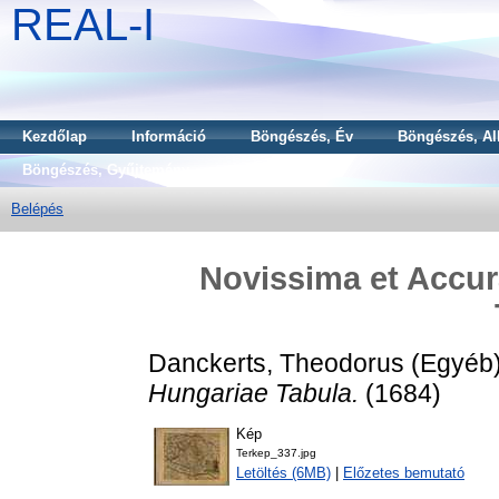
REAL-I
Kezdőlap
Információ
Böngészés, Év
Böngészés, Al
Böngészés, Gyűjtemény
Belépés
Novissima et Accur
Danckerts, Theodorus
(Egyéb
Hungariae Tabula.
(1684)
Kép
Terkep_337.jpg
Letöltés (6MB)
|
Előzetes bemutató