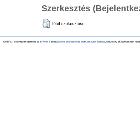
Szerkesztés (Bejelentk
Tétel szekesztése
A REAL-I alkalmazott szoftvere az
EPrints 3
, amit a
School of Electronics and Computer Science
, University of Southampton fejles