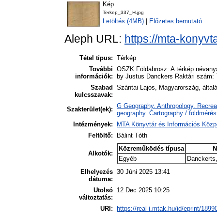
Kép
Terkep_337_H.jpg
Letöltés (4MB)
|
Előzetes bemutató
Aleph URL:
https://mta-konyvt
Tétel típus:
Térkép
További
OSZK Földabrosz: A térkép névanyag
információk:
by Justus Danckers Raktári szám:
Szabad
Szántai Lajos, Magyarország, által
kulcsszavak:
G Geography. Anthropology. Recreat
Szakterület(ek):
geography. Cartography / földmérés
Intézmények:
MTA Könyvtár és Információs Közp
Feltöltő:
Bálint Tóth
Közreműködés típusa
N
Alkotók:
Egyéb
Danckerts
Elhelyezés
30 Júni 2025 13:41
dátuma:
Utolsó
12 Dec 2025 10:25
változtatás:
URI:
https://real-i.mtak.hu/id/eprint/1899