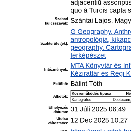
adjacentiū asscripti
quo à Turcis capta 
Szabad
Szántai Lajos, Magy
kulcsszavak:
G Geography. Anthro
antropológia, kikap
Szakterület(ek):
geography. Cartogra
térképészet
MTA Könyvtár és In
Intézmények:
Kézirattár és Régi
Bálint Tóth
Feltöltő:
Közreműködés típusa
Né
Alkotók:
Kartográfus
Doetecum,
Elhelyezés
01 Júli 2025 06:49
dátuma:
Utolsó
12 Dec 2025 10:27
változtatás: