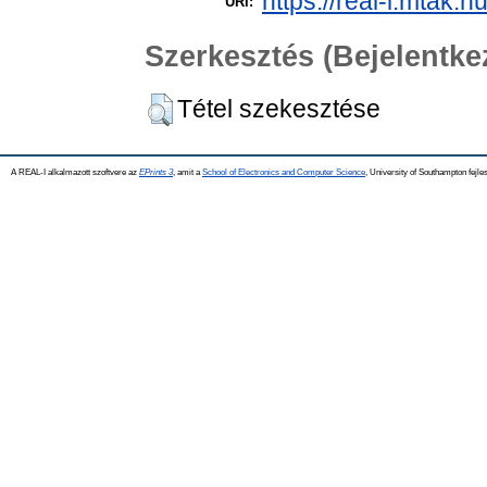
https://real-i.mtak.h
URI:
Szerkesztés (Bejelentk
Tétel szekesztése
A REAL-I alkalmazott szoftvere az
EPrints 3
, amit a
School of Electronics and Computer Science
, University of Southampton fejles