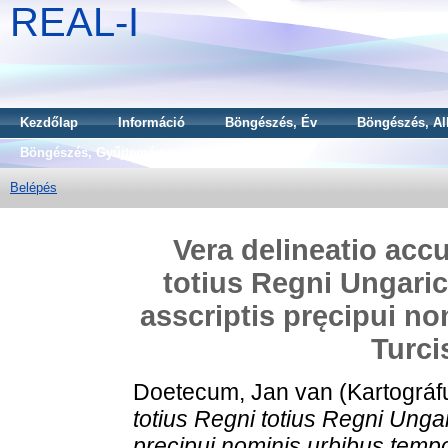
REAL-I
Kezdőlap
Információ
Böngészés, Év
Böngészés, Al
Böngészés, Gyűjtemény
Belépés
Vera delineatio acc
totius Regni Ungaric
asscriptis pręcipui n
Turci
Doetecum, Jan van
(Kartográf
totius Regni totius Regni Unga
pręcipui nominis urbibus tempo