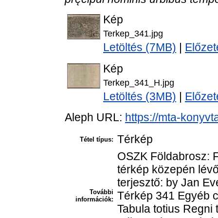
Kép
Terkep_341.jpg
Letöltés (7MB)
|
Előzet
Kép
Terkep_341_H.jpg
Letöltés (3MB)
|
Előzet
Aleph URL:
https://mta-konyvt
Térkép
Tétel típus:
OSZK Földabrosz: Fo
térkép közepén lévő
terjesztő: by Jan E
További
Térkép 341 Egyéb cí
információk:
Tabula totius Regni