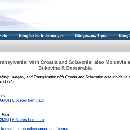
kotó
Böngészés, Intézmények
Böngészés, Típus
Böngé
ransylvania; with Croatia and Sclavonia: also Moldavia a
Bukovina & Bessarabia
áfus):
Hungary, and Transylvania; with Croatia and Sclavonia: also Moldavia 
a.
(1794)
.jpg
 (6MB)
|
Előzetes bemutató
_H.jpg
 (2MB)
|
Előzetes bemutató
a-konyvtar.primo.exlibrisgroup.com/perma...