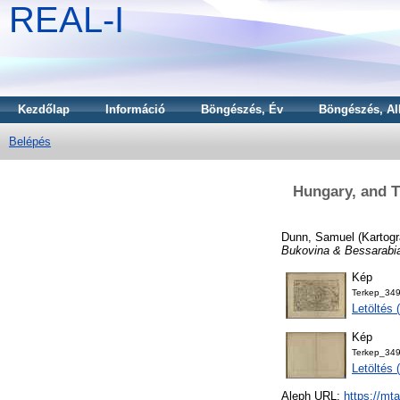
REAL-I
Kezdőlap
Információ
Böngészés, Év
Böngészés, Al
Belépés
Hungary, and T
Dunn, Samuel
(Kartogr
Bukovina & Bessarabi
Kép
Terkep_349
Letöltés
Kép
Terkep_349
Letöltés
Aleph URL:
https://mt