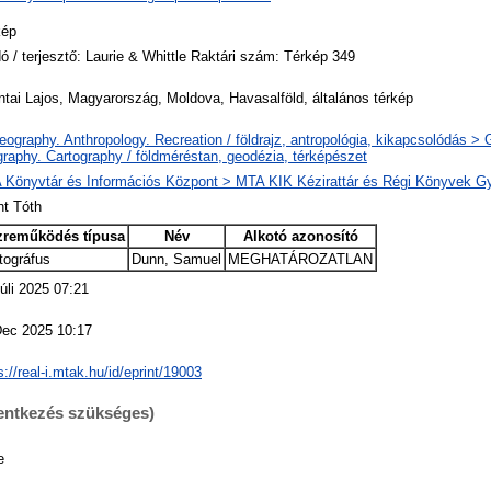
kép
ó / terjesztő: Laurie & Whittle Raktári szám: Térkép 349
tai Lajos, Magyarország, Moldova, Havasalföld, általános térkép
ography. Anthropology. Recreation / földrajz, antropológia, kikapcsolódás >
raphy. Cartography / földméréstan, geodézia, térképészet
 Könyvtár és Információs Központ > MTA KIK Kézirattár és Régi Könyvek G
nt Tóth
zreműködés típusa
Név
Alkotó azonosító
tográfus
Dunn, Samuel
MEGHATÁROZATLAN
úli 2025 07:21
Dec 2025 10:17
s://real-i.mtak.hu/id/eprint/19003
lentkezés szükséges)
e