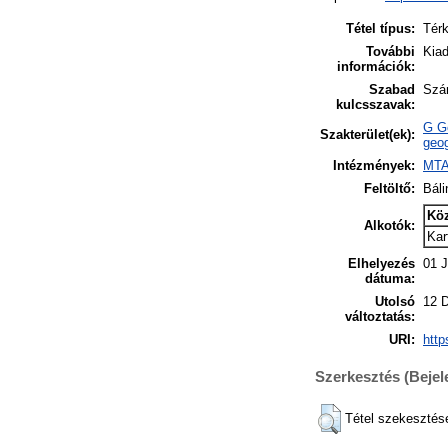
Tétel típus:
Tér
További
Kiad
információk:
Szabad
Szán
kulcsszavak:
G Ge
Szakterület(ek):
geog
Intézmények:
MTA
Feltöltő:
Báli
Kö
Alkotók:
Kar
Elhelyezés
01 J
dátuma:
Utolsó
12 
változtatás:
URI:
http
Szerkesztés (Beje
Tétel szekesztés