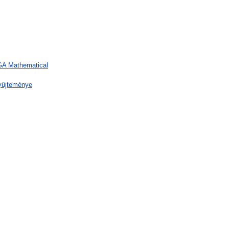
 GA Mathematical
yűjteménye