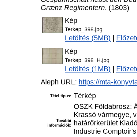
Grænz Regimentern.
(1803)
Kép
Terkep_398.jpg
Letöltés (5MB)
|
Előzet
Kép
Terkep_398_H.jpg
Letöltés (1MB)
|
Előzet
Aleph URL:
https://mta-konyvt
Térkép
Tétel típus:
OSZK Földabrosz: Áb
Krassó vármegye, va
További
határőrkerület Kiadó
információk:
Industrie Comptoir'