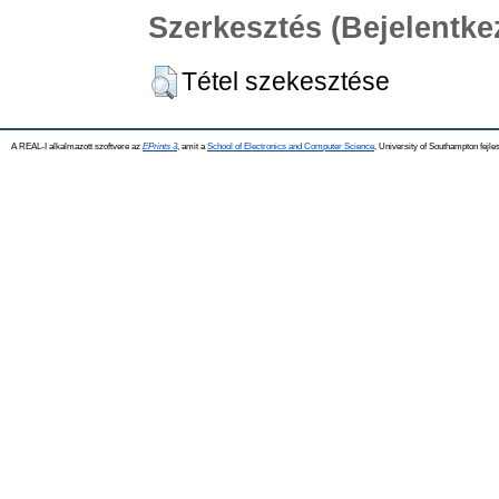
Szerkesztés (Bejelentk
Tétel szekesztése
A REAL-I alkalmazott szoftvere az
EPrints 3
, amit a
School of Electronics and Computer Science
, University of Southampton fejles