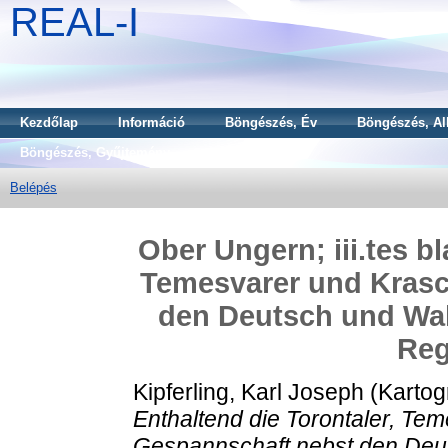
REAL-I
Kezdőlap
Információ
Böngészés, Év
Böngészés, Al
Böngészés, Gyűjtemény
Belépés
Ober Ungern; iii.tes bl
Temesvarer und Kras
den Deutsch und Wal
Reg
Kipferling, Karl Joseph
(Kartog
Enthaltend die Torontaler, T
Gespannschaft nebst den Deut