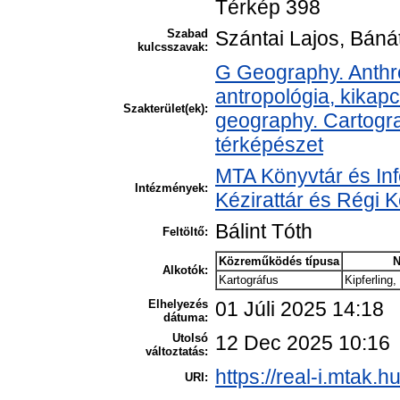
Térkép 398
Szabad
Szántai Lajos, Bánát
kulcsszavak:
G Geography. Anthro
antropológia, kikap
Szakterület(ek):
geography. Cartogra
térképészet
MTA Könyvtár és In
Intézmények:
Kézirattár és Régi
Bálint Tóth
Feltöltő:
Közreműködés típusa
N
Alkotók:
Kartográfus
Kipferling
Elhelyezés
01 Júli 2025 14:18
dátuma:
Utolsó
12 Dec 2025 10:16
változtatás:
https://real-i.mtak.h
URI: