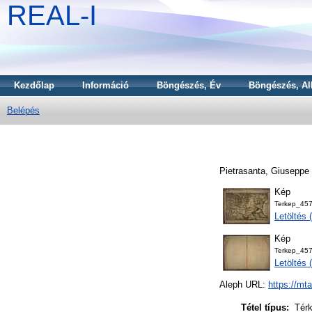
REAL-I
Kezdőlap
Információ
Böngészés, Év
Böngészés, Al
Belépés
Pietrasanta, Giuseppe
Kép
Terkep_457
Letöltés
Kép
Terkep_457
Letöltés
Aleph URL:
https://mt
Tétel típus:
Tér