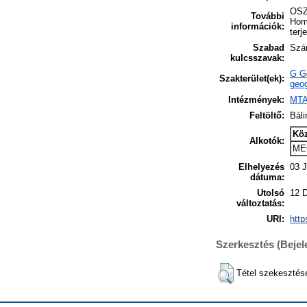
OSZK
További
Homa
információk:
terj
Szabad
Szán
kulcsszavak:
G Ge
Szakterület(ek):
geog
Intézmények:
MTA
Feltöltő:
Báli
Kö
Alkotók:
ME
Elhelyezés
03 J
dátuma:
Utolsó
12 
változtatás:
URI:
http
Szerkesztés (Beje
Tétel szekesztés