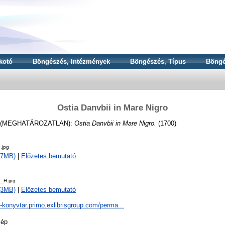
kotó
Böngészés, Intézmények
Böngészés, Típus
Böngé
Ostia Danvbii in Mare Nigro
(MEGHATÁROZATLAN):
Ostia Danvbii in Mare Nigro.
(1700)
.jpg
 (7MB)
|
Előzetes bemutató
_H.jpg
 (3MB)
|
Előzetes bemutató
a-konyvtar.primo.exlibrisgroup.com/perma...
kép