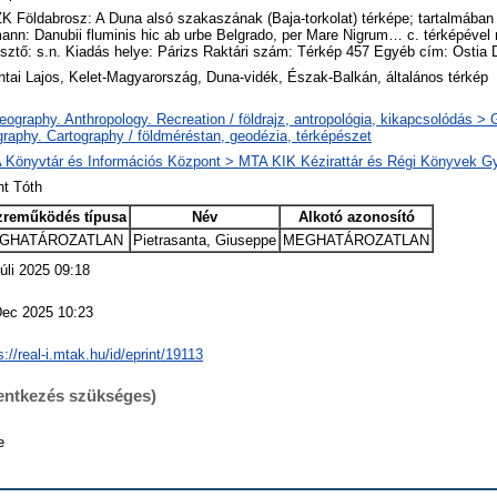
 Földabrosz: A Duna alsó szakaszának (Baja-torkolat) térképe; tartalmában 
nn: Danubii fluminis hic ab urbe Belgrado, per Mare Nigrum… c. térképével r
esztő: s.n. Kiadás helye: Párizs Raktári szám: Térkép 457 Egyéb cím: Ostia 
tai Lajos, Kelet-Magyarország, Duna-vidék, Észak-Balkán, általános térkép
ography. Anthropology. Recreation / földrajz, antropológia, kikapcsolódás >
raphy. Cartography / földméréstan, geodézia, térképészet
 Könyvtár és Információs Központ > MTA KIK Kézirattár és Régi Könyvek G
nt Tóth
zreműködés típusa
Név
Alkotó azonosító
GHATÁROZATLAN
Pietrasanta, Giuseppe
MEGHATÁROZATLAN
úli 2025 09:18
Dec 2025 10:23
s://real-i.mtak.hu/id/eprint/19113
lentkezés szükséges)
e