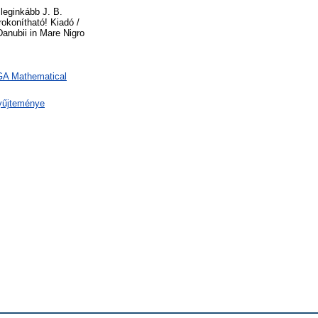
leginkább J. B.
okonítható! Kiadó /
Danubii in Mare Nigro
 GA Mathematical
yűjteménye