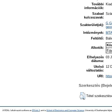
További
Kiad
információk:
Szabad
Szán
kulcsszavak:
G Ge
Szakterület(ek):
geog
Intézmények:
MTA
Feltöltő:
Báli
Kö
Alkotók:
Eg
Elhelyezés
03 J
dátuma:
Utolsó
12 
változtatás:
URI:
http
Szerkesztés (Beje
Tétel szekesztés
A REAL-I alkalmazott szoftvere az
EPrints 3
, amit a
School of Electronics and Computer Science
, University of Southampton fejles