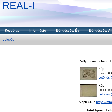
REAL-I
Kezdőlap
Információ
Böngészés, Év
Böngészés, Al
Belépés
Reilly, Franz Johann 
Kép
Terkep_464
Letöltés
Kép
Terkep_464
Letöltés
Aleph URL:
https://mt
Tétel típus:
Tér