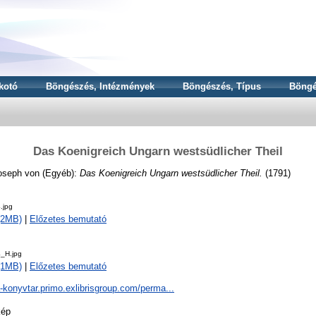
kotó
Böngészés, Intézmények
Böngészés, Típus
Böngé
Das Koenigreich Ungarn westsüdlicher Theil
Joseph von
(Egyéb):
Das Koenigreich Ungarn westsüdlicher Theil.
(1791)
.jpg
 (2MB)
|
Előzetes bemutató
_H.jpg
 (1MB)
|
Előzetes bemutató
a-konyvtar.primo.exlibrisgroup.com/perma...
kép