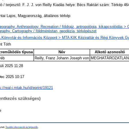
ó / terjesztő: F. J. J. von Reilly Kiadás helye: Bécs Raktári szám: Térkép 46
tai Lajos, Magyarország, általános térkép
ography. Anthropology. Recreation / földrajz, antropológia, kikapcsolódás >
raphy. Cartography / földméréstan, geodézia, térképészet
 Könyvtár és Információs Központ > MTA KIK Kézirattár és Régi Könyvek G
nt Tóth
zreműködés típusa
Név
Alkotó azonosító
yéb
Reilly, Franz Johann Joseph von
MEGHATÁROZATLAN
úli 2025 11:28
Dec 2025 10:17
s://real-i.mtak.hu/id/eprint/19121
lentkezés szükséges)
e
ztett.
További információk és fejlesztők
.