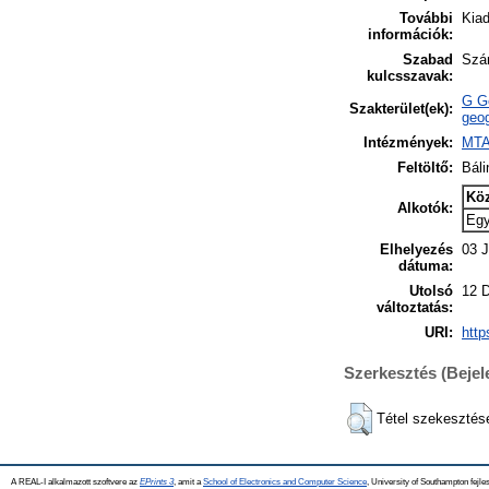
További
Kiad
információk:
Szabad
Szán
kulcsszavak:
G Ge
Szakterület(ek):
geog
Intézmények:
MTA
Feltöltő:
Báli
Kö
Alkotók:
Eg
Elhelyezés
03 J
dátuma:
Utolsó
12 
változtatás:
URI:
http
Szerkesztés (Beje
Tétel szekesztés
A REAL-I alkalmazott szoftvere az
EPrints 3
, amit a
School of Electronics and Computer Science
, University of Southampton fejles