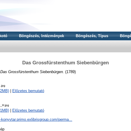
kotó
Böngészés, Intézmények
Böngészés, Típus
Böngé
Das Grossfürstenthum Siebenbürgen
:
Das Grossfürstenthum Siebenbürgen.
(1789)
.jpg
 (2MB)
|
Előzetes bemutató
_H.jpg
 (1MB)
|
Előzetes bemutató
a-konyvtar.primo.exlibrisgroup.com/perma...
kép