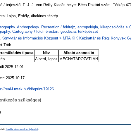
ó / terjesztő: F. J. J. von Reilly Kiadás helye: Bécs Raktári szám: Térkép 47
tai Lajos, Erdély, általános térkép
ography. Anthropology. Recreation / földrajz, antropológia, kikapcsolódás >
raphy. Cartography / földméréstan, geodézia, térképészet
 Könyvtár és Információs Központ > MTA KIK Kézirattár és Régi Könyvek G
nt Tóth
zreműködés típusa
Név
Alkotó azonosító
yéb
Alberti, Ignaz
MEGHATÁROZATLAN
úli 2025 12:01
Dec 2025 10:17
s://real-i.mtak.hu/id/eprint/19126
lentkezés szükséges)
e
ztett.
További információk és fejlesztők
.