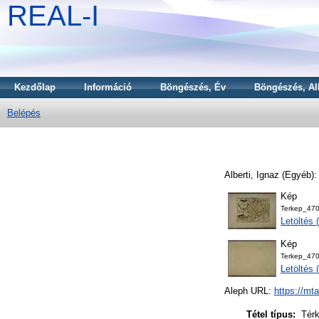
REAL-I
Kezdőlap
Információ
Böngészés, Év
Böngészés, Al
Belépés
Alberti, Ignaz
(Egyéb)
Kép
Terkep_470
Letöltés
Kép
Terkep_470
Letöltés
Aleph URL:
https://mt
Tétel típus:
Tér