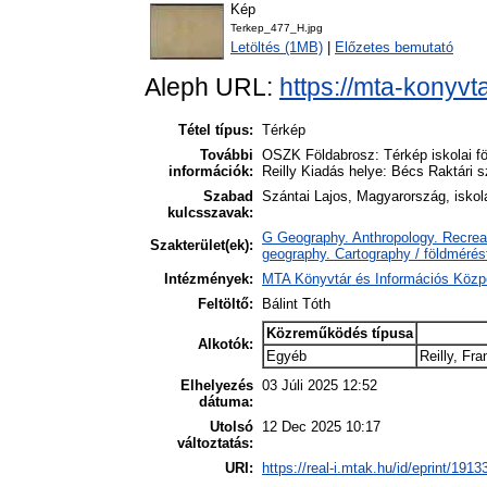
Kép
Terkep_477_H.jpg
Letöltés (1MB)
|
Előzetes bemutató
Aleph URL:
https://mta-konyvt
Tétel típus:
Térkép
További
OSZK Földabrosz: Térkép iskolai föl
információk:
Reilly Kiadás helye: Bécs Raktári 
Szabad
Szántai Lajos, Magyarország, iskola
kulcsszavak:
G Geography. Anthropology. Recreat
Szakterület(ek):
geography. Cartography / földmérés
Intézmények:
MTA Könyvtár és Információs Közp
Feltöltő:
Bálint Tóth
Közreműködés típusa
Alkotók:
Egyéb
Reilly, Fr
Elhelyezés
03 Júli 2025 12:52
dátuma:
Utolsó
12 Dec 2025 10:17
változtatás:
URI:
https://real-i.mtak.hu/id/eprint/1913