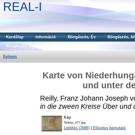
REAL-I
Kezdőlap
Információ
Böngészés, Év
Böngészés, Al
Böngészés, Gyűjtemény
Belépés
Karte von Niederhunga
und unter de
Reilly, Franz Johann Joseph v
in die zween Kreise Über und 
Kép
Terkep_477.jpg
Letöltés (2MB)
|
Előzetes bemutató