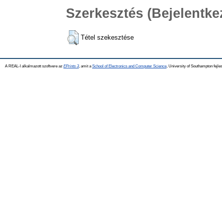
Szerkesztés (Bejelentk
Tétel szekesztése
A REAL-I alkalmazott szoftvere az
EPrints 3
, amit a
School of Electronics and Computer Science
, University of Southampton fejles