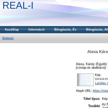
REAL-I
Kezdőlap
Információ
Böngészés, Év
Böngészés, Al
Belépés
Alexa Káro
Alexa, Károly
(Egyéb)
[címlap és dedikáció].
Kép
020-819.P
Letöltés 
Aleph URL:
https://mt
Tétel típus:
Kép
Az M
További
Jank