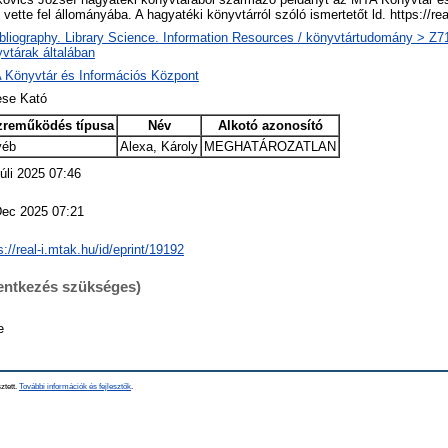
vette fel állományába. A hagyatéki könyvtárról szóló ismertetőt ld. https://r
bliography. Library Science. Information Resources / könyvtártudomány > Z719
vtárak általában
 Könyvtár és Információs Központ
se Kató
zreműködés típusa
Név
Alkotó azonosító
yéb
Alexa, Károly
MEGHATÁROZATLAN
úli 2025 07:46
Dec 2025 07:21
s://real-i.mtak.hu/id/eprint/19192
lentkezés szükséges)
e
ztett.
További információk és fejlesztők
.