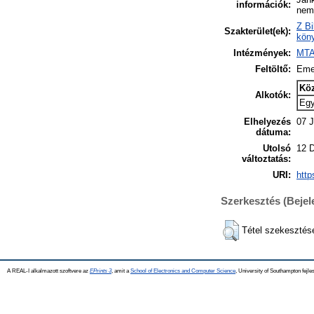
információk:
nem 
Z Bi
Szakterület(ek):
köny
Intézmények:
MTA
Feltöltő:
Eme
Kö
Alkotók:
Eg
Elhelyezés
07 J
dátuma:
Utolsó
12 
változtatás:
URI:
http
Szerkesztés (Beje
Tétel szekesztés
A REAL-I alkalmazott szoftvere az
EPrints 3
, amit a
School of Electronics and Computer Science
, University of Southampton fejles