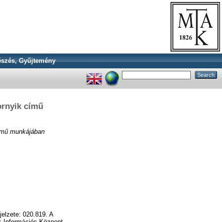
szés, Gyűjtemény
ornyik című
című munkájában
elzete: 020.819. A
s Információs Központ