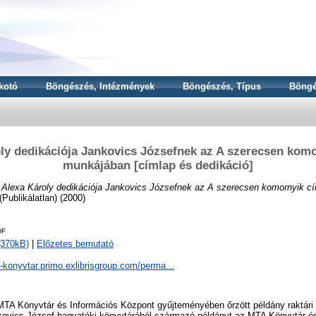
kotó
Böngészés, Intézmények
Böngészés, Típus
Böngé
ly dedikációja Jankovics Józsefnek az A szerecsen kom
munkájában [címlap és dedikáció]
:
Alexa Károly dedikációja Jankovics Józsefnek az A szerecsen komornyik 
(Publikálatlan) (2000)
DF
(370kB)
|
Előzetes bemutató
a-konyvtar.primo.exlibrisgroup.com/perma...
TA Könyvtár és Információs Központ gyűjteményében őrzött példány raktári j
ovics József hagyatéki könyvtárából származó példányt az MTA Könyvtár é