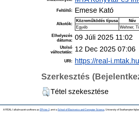
Emese Kató
Feltöltő:
Közreműködés típusa
Név
Alkotók:
Egyéb
Wehner, Ti
Elhelyezés
09 Júli 2025 11:02
dátuma:
Utolsó
12 Dec 2025 07:06
változtatás:
https://real-i.mtak.h
URI:
Szerkesztés (Bejelentk
Tétel szekesztése
A REAL-I alkalmazott szoftvere az
EPrints 3
, amit a
School of Electronics and Computer Science
, University of Southampton fejles