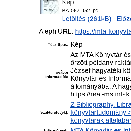
Kép
BA-067-952.jpg
Letöltés (261kB)
|
Előz
Aleph URL:
https://mta-konyvt
Kép
Tétel típus:
Az MTA Könyvtár és
őrzött példány raktá
József hagyatéki k
További
információk:
Könyvtár és Informá
állományába. A hagya
https://real-ms.mta
Z Bibliography. Libr
könyvtártudomány > 
Szakterület(ek):
könyvtárak általába
MTA Könyvtár és In
Intézmények: