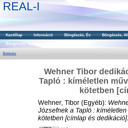
REAL-I
Kezdőlap
Információ
Böngészés, Év
Böngészés, Al
Böngészés, Gyűjtemény
Belépés
Wehner Tibor dedikác
Tapló : kíméletlen műv
kötetben [cí
Wehner, Tibor
(Egyéb):
Wehner
Józsefnek a Tapló : kíméletle
kötetben [címlap és dedikáció]