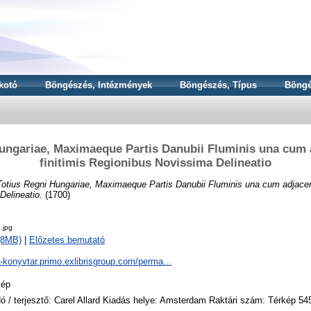
kotó
Böngészés, Intézmények
Böngészés, Típus
Böngé
ungariae, Maximaeque Partis Danubii Fluminis una cum 
finitimis Regionibus Novissima Delineatio
Totius Regni Hungariae, Maximaeque Partis Danubii Fluminis una cum adjacent
Delineatio.
(1700)
.jpg
 (8MB)
|
Előzetes bemutató
a-konyvtar.primo.exlibrisgroup.com/perma...
kép
ó / terjesztő: Carel Allard Kiadás helye: Amsterdam Raktári szám: Térkép 54