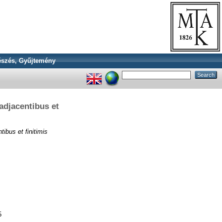
szés, Gyűjtemény
adjacentibus et
ibus et finitimis
5