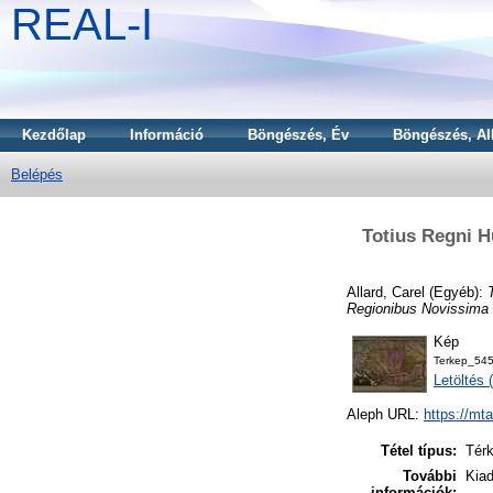
REAL-I
Kezdőlap
Információ
Böngészés, Év
Böngészés, Al
Belépés
Totius Regni H
Allard, Carel
(Egyéb):
Regionibus Novissima 
Kép
Terkep_545
Letöltés
Aleph URL:
https://mt
Tétel típus:
Tér
További
Kiad
információk: