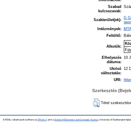
Szabad
Szán
kulcsszavak:
G Ge
Szakterület(ek):
geog
Intézmények:
MTA
Feltöltő:
Báli
Kö
Alkotók:
Eg
Elhelyezés
10 J
dátuma:
Utolsó
12 
változtatás:
URI:
http
Szerkesztés (Beje
Tétel szekesztés
A REAL-I alkalmazott szoftvere az
EPrints 3
, amit a
School of Electronics and Computer Science
, University of Southampton fejles