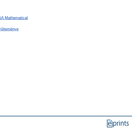
 GA Mathematical
yűjteménye