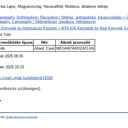
tai Lajos, Magyarország, Havasalföld, Moldova, általános térkép
ography. Anthropology. Recreation / földrajz, antropológia, kikapcsolódás >
raphy. Cartography / földméréstan, geodézia, térképészet
 Könyvtár és Információs Központ > MTA KIK Kézirattár és Régi Könyvek G
nt Tóth
zreműködés típusa
Név
Alkotó azonosító
yéb
Allard, Carel
MEGHATÁROZATLAN
úli 2025 08:35
Dec 2025 10:23
s://real-i.mtak.hu/id/eprint/19320
lentkezés szükséges)
e
ztett.
További információk és fejlesztők
.