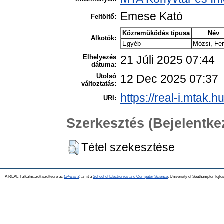
Emese Kató
Feltöltő:
Közreműködés típusa
Név
Alkotók:
Egyéb
Mózsi, Fe
Elhelyezés
21 Júli 2025 07:44
dátuma:
Utolsó
12 Dec 2025 07:37
változtatás:
https://real-i.mtak.h
URI:
Szerkesztés (Bejelentk
Tétel szekesztése
A REAL-I alkalmazott szoftvere az
EPrints 3
, amit a
School of Electronics and Computer Science
, University of Southampton fejles