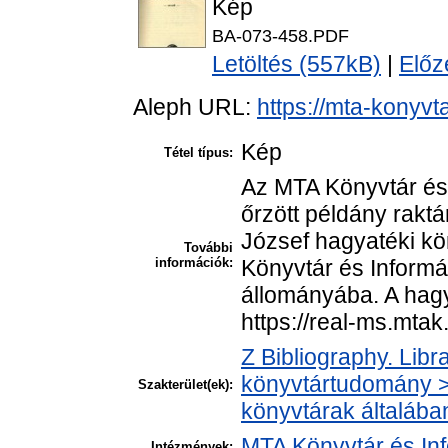
Kép
BA-073-458.PDF
Letöltés (557kB)
|
Előz
Aleph URL:
https://mta-konyvt
Kép
Tétel típus:
Az MTA Könyvtár és
őrzött példány raktá
József hagyatéki k
További
információk:
Könyvtár és Informá
állományába. A hagya
https://real-ms.mta
Z Bibliography. Libr
könyvtártudomány > 
Szakterület(ek):
könyvtárak általába
MTA Könyvtár és In
Intézmények: