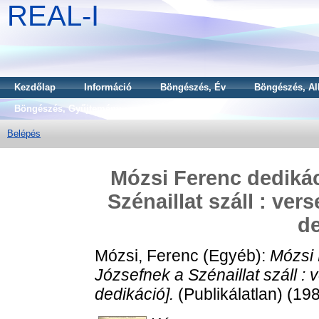
REAL-I
Kezdőlap
Információ
Böngészés, Év
Böngészés, Al
Böngészés, Gyűjtemény
Belépés
Mózsi Ferenc dedikác
Szénaillat száll : ve
de
Mózsi, Ferenc
(Egyéb):
Mózsi 
Józsefnek a Szénaillat száll :
dedikáció].
(Publikálatlan) (19