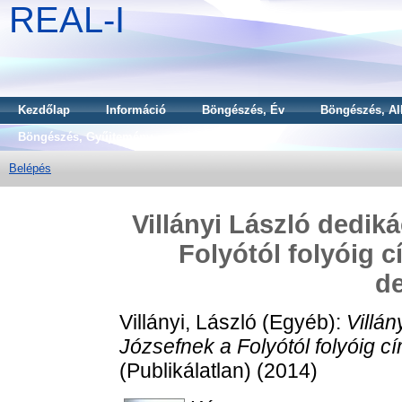
REAL-I
Kezdőlap
Információ
Böngészés, Év
Böngészés, Al
Böngészés, Gyűjtemény
Belépés
Villányi László dedik
Folyótól folyóig 
de
Villányi, László
(Egyéb):
Villán
Józsefnek a Folyótól folyóig c
(Publikálatlan) (2014)