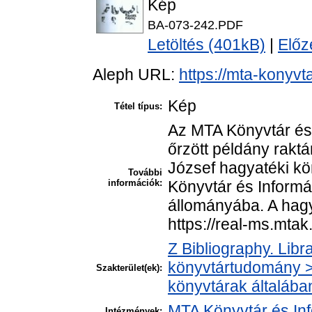
Kép
BA-073-242.PDF
Letöltés (401kB)
|
Előz
Aleph URL:
https://mta-konyvt
Kép
Tétel típus:
Az MTA Könyvtár és
őrzött példány raktá
József hagyatéki k
További
információk:
Könyvtár és Informá
állományába. A hagya
https://real-ms.mta
Z Bibliography. Libr
könyvtártudomány > 
Szakterület(ek):
könyvtárak általába
MTA Könyvtár és In
Intézmények: