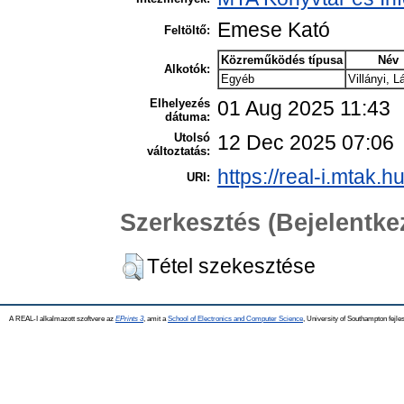
Emese Kató
Feltöltő:
Közreműködés típusa
Név
Alkotók:
Egyéb
Villányi, L
Elhelyezés
01 Aug 2025 11:43
dátuma:
Utolsó
12 Dec 2025 07:06
változtatás:
https://real-i.mtak.h
URI:
Szerkesztés (Bejelentk
Tétel szekesztése
A REAL-I alkalmazott szoftvere az
EPrints 3
, amit a
School of Electronics and Computer Science
, University of Southampton fejles