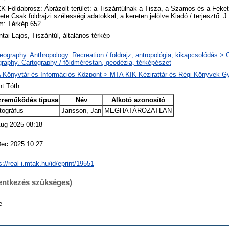
 Földabrosz: Ábrázolt terület: a Tiszántúlnak a Tisza, a Szamos és a Feket
lete Csak földrajzi szélességi adatokkal, a kereten jelölve Kiadó / terjesztő: 
m: Térkép 652
tai Lajos, Tiszántúl, általános térkép
ography. Anthropology. Recreation / földrajz, antropológia, kikapcsolódás >
raphy. Cartography / földméréstan, geodézia, térképészet
 Könyvtár és Információs Központ > MTA KIK Kézirattár és Régi Könyvek G
nt Tóth
zreműködés típusa
Név
Alkotó azonosító
tográfus
Jansson, Jan
MEGHATÁROZATLAN
Aug 2025 08:18
Dec 2025 10:27
s://real-i.mtak.hu/id/eprint/19551
lentkezés szükséges)
e