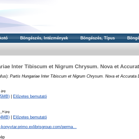
kotó
Böngészés, Intézmények
Böngészés, Típus
Böngé
riae Inter Tibiscum et Nigrum Chrysum. Nova et Accurat
áfus):
Partis Hungariae Inter Tibiscum et Nigrum Chrysum. Nova et Accurata D
.jpg
 (5MB)
|
Előzetes bemutató
_H.jpg
 (4MB)
|
Előzetes bemutató
a-konyvtar.primo.exlibrisgroup.com/perma...
kép