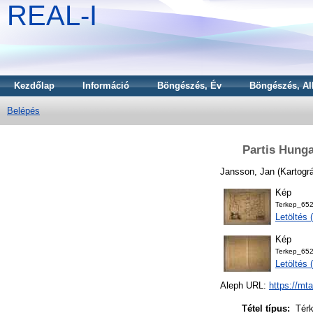
REAL-I
Kezdőlap
Információ
Böngészés, Év
Böngészés, Al
Belépés
Partis Hunga
Jansson, Jan
(Kartogr
Kép
Terkep_652
Letöltés
Kép
Terkep_652
Letöltés
Aleph URL:
https://mt
Tétel típus:
Tér