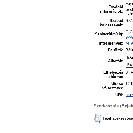
OSZK
További
terü
információk:
szá
Szabad
Szán
kulcsszavak:
G Ge
Szakterület(ek):
geog
Intézmények:
MTA
Feltöltő:
Báli
Kö
Alkotók:
Kar
Elhelyezés
04 
dátuma:
Utolsó
12 
változtatás:
URI:
http
Szerkesztés (Beje
Tétel szekesztés