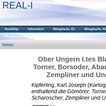
REAL-I
Kezdőlap
Információ
Böngészés, Év
Böngészés, Al
Böngészés, Gyűjtemény
Belépés
Ober Ungern I.tes Bl
Torner, Borsoder, Abau
Zempliner und Un
Kipferling, Karl Joseph
(Kartog
enthaltend die Gömörer, Torner
Scharoscher, Zempliner und 