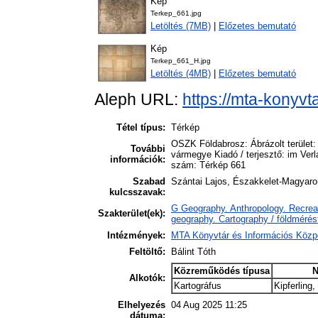
Kép
Terkep_661.jpg
Letöltés (7MB)
|
Előzetes bemutató
Kép
Terkep_661_H.jpg
Letöltés (4MB)
|
Előzetes bemutató
Aleph URL:
https://mta-konyvt
Tétel típus:
Térkép
OSZK Földabrosz: Ábrázolt terület
További
vármegye Kiadó / terjesztő: im Ver
információk:
szám: Térkép 661
Szabad
Szántai Lajos, Északkelet-Magyaror
kulcsszavak:
G Geography. Anthropology. Recreat
Szakterület(ek):
geography. Cartography / földmérés
Intézmények:
MTA Könyvtár és Információs Közp
Feltöltő:
Bálint Tóth
Közreműködés típusa
N
Alkotók:
Kartográfus
Kipferling
Elhelyezés
04 Aug 2025 11:25
dátuma: