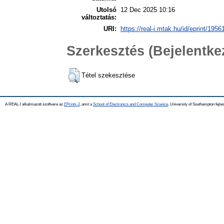
Utolsó
12 Dec 2025 10:16
változtatás:
URI:
https://real-i.mtak.hu/id/eprint/1956
Szerkesztés (Bejelentk
Tétel szekesztése
A REAL-I alkalmazott szoftvere az
EPrints 3
, amit a
School of Electronics and Computer Science
, University of Southampton fejles