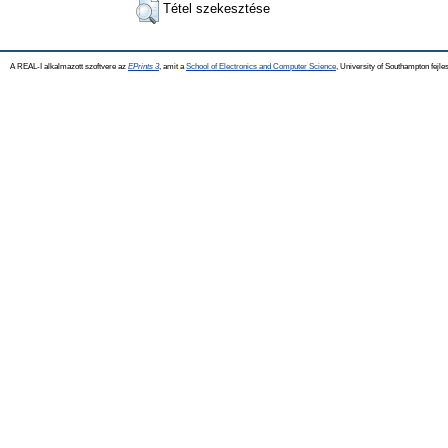
Tétel szekesztése
A REAL-I alkalmazott szoftvere az
EPrints 3
, amit a
School of Electronics and Computer Science
, University of Southampton fejles