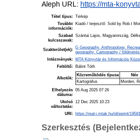
Aleph URL:
https://mta-konyvt
Tétel típus:
Térkép
További
Kiadó / terjesztő: Sold by Rob.t Mo
információk:
Szabad
Szántai Lajos, Magyarország, Délke
kulcsszavak:
G Geography. Anthropology. Recreat
Szakterület(ek):
geography. Cartography / földmérés
Intézmények:
MTA Könyvtár és Információs Közp
Feltöltő:
Bálint Tóth
Közreműködés típusa
Név
Alkotók:
Kartográfus
Morden, R
Elhelyezés
05 Aug 2025 07:26
dátuma:
Utolsó
12 Dec 2025 10:23
változtatás:
URI:
https://real-i.mtak.hu/id/eprint/1958
Szerkesztés (Bejelentk