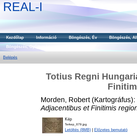
REAL-I
Kezdőlap
Információ
Böngészés, Év
Böngészés, Al
Böngészés, Gyűjtemény
Belépés
Totius Regni Hungari
Finiti
Morden, Robert
(Kartográfus):
Adjacentibus et Finitimis regio
Kép
Terkep_679.jpg
Letöltés (8MB)
|
Előzetes bemutató