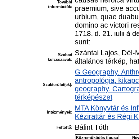
causae heroica virtu
További
információk:
praemium, sive accu
urbium, quae duabus
domino ac victori r
1718. d. 21. iulii à 
sunt:
Szántai Lajos, Dél
Szabad
kulcsszavak:
általános térkép, ha
G Geography. Anthro
antropológia, kikap
Szakterület(ek):
geography. Cartogra
térképészet
MTA Könyvtár és In
Intézmények:
Kézirattár és Régi
Bálint Tóth
Feltöltő:
Közreműködés típusa
Né