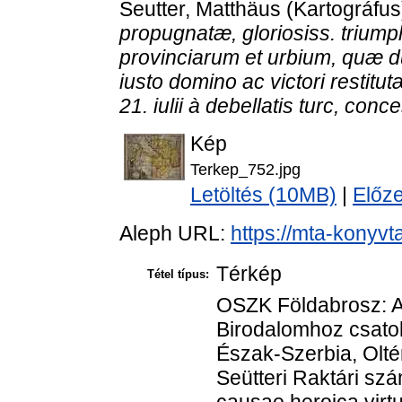
Seutter, Matthäus
(Kartográfus
propugnatæ, gloriosiss. triump
provinciarum et urbium, quæ d
iusto domino ac victori restitu
21. iulii à debellatis turc, con
Kép
Terkep_752.jpg
Letöltés (10MB)
|
Előz
Aleph URL:
https://mta-konyvt
Térkép
Tétel típus:
OSZK Földabrosz: A
Birodalomhoz csatol
Észak-Szerbia, Oltén
Seütteri Raktári sz