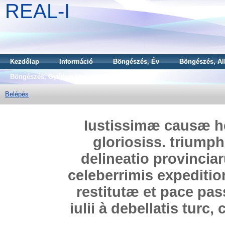
REAL-I
Kezdőlap
Információ
Böngészés, Év
Böngészés, Al
Böngészés, Gyűjtemény
Belépés
Iustissimæ causæ he
gloriosiss. triump
delineatio provinci
celeberrimis expeditio
restitutæ et pace pas
iulii à debellatis tur