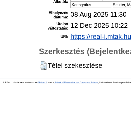
Alkotók:
Kartográfus
Seutter, M
Elhelyezés
08 Aug 2025 11:30
dátuma:
Utolsó
12 Dec 2025 10:22
változtatás:
https://real-i.mtak.h
URI:
Szerkesztés (Bejelentk
Tétel szekesztése
A REAL-I alkalmazott szoftvere az
EPrints 3
, amit a
School of Electronics and Computer Science
, University of Southampton fejles