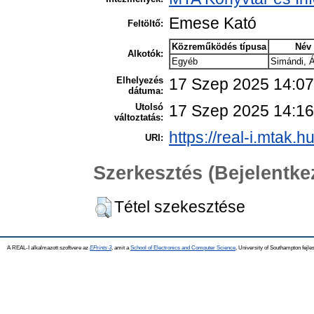
Emese Kató
Feltöltő:
Közreműködés típusa
Név
Alkotók:
Egyéb
Simándi, 
Elhelyezés
17 Szep 2025 14:07
dátuma:
Utolsó
17 Szep 2025 14:16
változtatás:
https://real-i.mtak.h
URI:
Szerkesztés (Bejelentk
Tétel szekesztése
A REAL-I alkalmazott szoftvere az
EPrints 3
, amit a
School of Electronics and Computer Science
, University of Southampton fejles