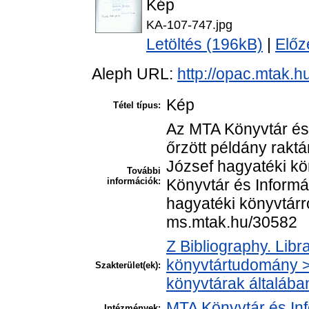
Kép
KA-107-747.jpg
Letöltés (196kB)
|
Előz
Aleph URL:
http://opac.mtak.
Kép
Tétel típus:
Az MTA Könyvtár és
őrzött példány raktá
József hagyatéki k
További
információk:
Könyvtár és Informá
hagyatéki könyvtárról
ms.mtak.hu/30582
Z Bibliography. Libr
könyvtártudomány > 
Szakterület(ek):
könyvtárak általába
MTA Könyvtár és In
Intézmények: