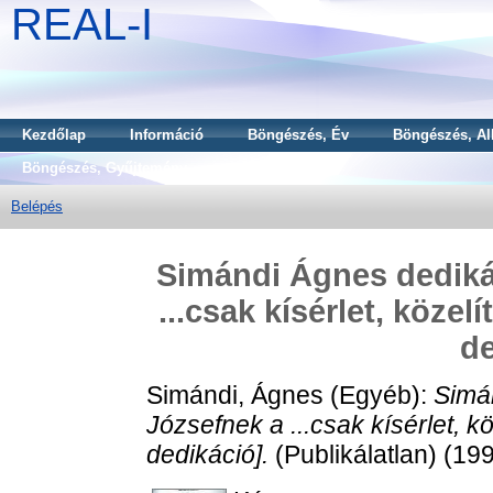
REAL-I
Kezdőlap
Információ
Böngészés, Év
Böngészés, Al
Böngészés, Gyűjtemény
Belépés
Simándi Ágnes dediká
...csak kísérlet, köze
de
Simándi, Ágnes
(Egyéb):
Simá
Józsefnek a ...csak kísérlet, k
dedikáció].
(Publikálatlan) (19