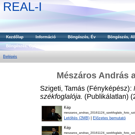
REAL-I
Kezdőlap
Információ
Böngészés, Év
Böngészés, Al
Böngészés, Gyűjtemény
Belépés
Mészáros András a
Szigeti, Tamás
(Fényképész):
székfoglalója.
(Publikálatlan) 
Kép
meszaros_andras_20161124_szekfoglalo_foto_szi
Letöltés (2MB)
|
Előzetes bemutató
Kép
meszaros_andras_20161124_szekfoglalo_foto_szi