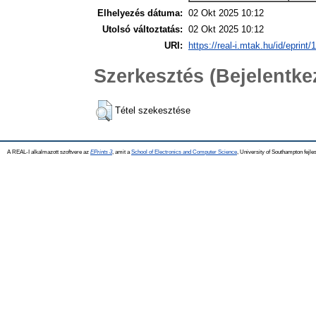
Elhelyezés dátuma:
02 Okt 2025 10:12
Utolsó változtatás:
02 Okt 2025 10:12
URI:
https://real-i.mtak.hu/id/eprint
Szerkesztés (Bejelentk
Tétel szekesztése
A REAL-I alkalmazott szoftvere az
EPrints 3
, amit a
School of Electronics and Computer Science
, University of Southampton fejles