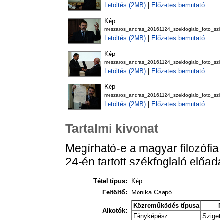
Letöltés (2MB)
|
Előzetes bemutató
Kép
meszaros_andras_20161124_szekfoglalo_foto_szi
Letöltés (2MB)
|
Előzetes bemutató
Kép
meszaros_andras_20161124_szekfoglalo_foto_szi
Letöltés (2MB)
|
Előzetes bemutató
Kép
meszaros_andras_20161124_szekfoglalo_foto_szi
Letöltés (2MB)
|
Előzetes bemutató
Tartalmi kivonat
Megírható-e a magyar filozófi
24-én tartott székfoglaló előad
Tétel típus:
Kép
Feltöltő:
Mónika Csapó
Közreműködés típusa
Alkotók:
Fényképész
Szige