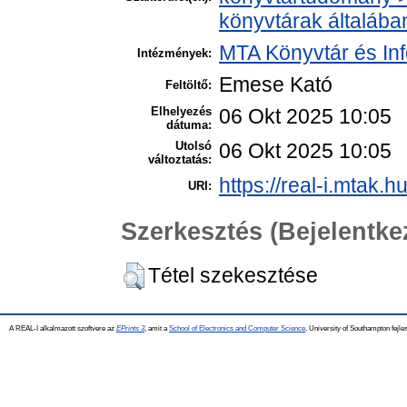
könyvtárak általába
MTA Könyvtár és In
Intézmények:
Emese Kató
Feltöltő:
Elhelyezés
06 Okt 2025 10:05
dátuma:
Utolsó
06 Okt 2025 10:05
változtatás:
https://real-i.mtak.h
URI:
Szerkesztés (Bejelentk
Tétel szekesztése
A REAL-I alkalmazott szoftvere az
EPrints 3
, amit a
School of Electronics and Computer Science
, University of Southampton fejles