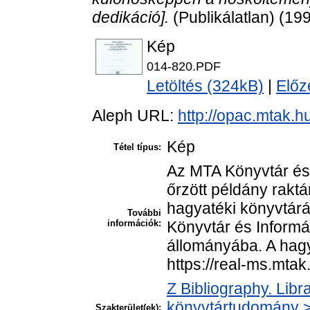
dedikáció].
(Publikálatlan) (19
Kép
014-820.PDF
Letöltés (324kB)
|
Előz
Aleph URL:
http://opac.mtak.
Kép
Tétel típus:
Az MTA Könyvtár és
őrzött példány raktá
hagyatéki könyvtár
További
információk:
Könyvtár és Informá
állományába. A hagya
https://real-ms.mta
Z Bibliography. Libr
könyvtártudomány > 
Szakterület(ek):