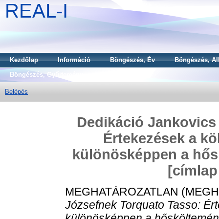
REAL-I
Kezdőlap
Információ
Böngészés, Év
Böngészés, Al
Böngészés, Gyűjtemény
Belépés
Dedikáció Jankovics
Értekezések a kö
különösképpen a hős
[címlap
MEGHATÁROZATLAN (MEGH
Józsefnek Torquato Tasso: Ért
különösképpen a hősköltemény