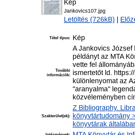
Kép
Jankovics107.jpg
Letöltés (726kB)
|
Előz
Kép
Tétel típus:
A Jankovics József
példányt az MTA Kö
vette fel állományáb
További
ismertetőt ld. https
információk:
különlenyomat az A
"aranyalma" legendá
közvéleményben cím
Z Bibliography. Libr
könyvtártudomány > 
Szakterület(ek):
könyvtárak általába
MTA Könyvtár és In
Intézmények: