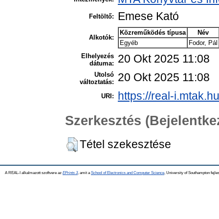
Emese Kató
Feltöltő:
Közreműködés típusa
Név
Alkotók:
Egyéb
Fodor, Pál
Elhelyezés
20 Okt 2025 11:08
dátuma:
Utolsó
20 Okt 2025 11:08
változtatás:
https://real-i.mtak.h
URI:
Szerkesztés (Bejelentk
Tétel szekesztése
A REAL-I alkalmazott szoftvere az
EPrints 3
, amit a
School of Electronics and Computer Science
, University of Southampton fejles