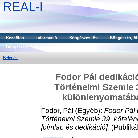
REAL-I
Kezdőlap
Információ
Böngészés, Év
Böngészés, Al
Böngészés, Gyűjtemény
Belépés
Fodor Pál dedikáci
Történelmi Szemle 
különlenyomatába
Fodor, Pál
(Egyéb):
Fodor Pál 
Történelmi Szemle 39. köteté
[címlap és dedikáció].
(Publiká