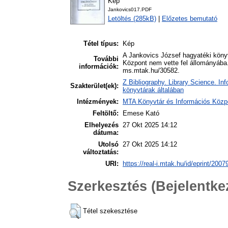
Kép
Jankovics017.PDF
Letöltés (285kB)
|
Előzetes bemutató
Tétel típus:
Kép
A Jankovics József hagyatéki köny
További
Központ nem vette fel állományába. A
információk:
ms.mtak.hu/30582.
Z Bibliography. Library Science. In
Szakterület(ek):
könyvtárak általában
Intézmények:
MTA Könyvtár és Információs Közp
Feltöltő:
Emese Kató
Elhelyezés
27 Okt 2025 14:12
dátuma:
Utolsó
27 Okt 2025 14:12
változtatás:
URI:
https://real-i.mtak.hu/id/eprint/2007
Szerkesztés (Bejelentk
Tétel szekesztése