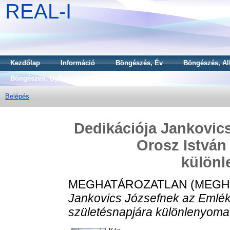
REAL-I
Kezdőlap
Információ
Böngészés, Év
Böngészés, Al
Böngészés, Gyűjtemény
Belépés
Dedikációja Jankovic
Orosz István 
külön
MEGHATÁROZATLAN (MEGH
Jankovics Józsefnek az Emlék
születésnapjára különlenyoma