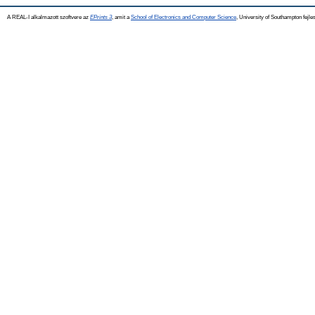
A REAL-I alkalmazott szoftvere az
EPrints 3
, amit a
School of Electronics and Computer Science
, University of Southampton fejles