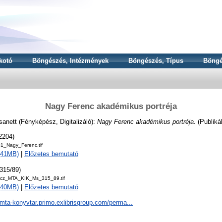
kotó
Böngészés, Intézmények
Böngészés, Típus
Böngé
Nagy Ferenc akadémikus portréja
sanett
(Fényképész, Digitalizáló):
Nagy Ferenc akadémikus portréja.
(Publiká
2204)
_Nagy_Ferenc.tif
 (41MB)
|
Előzetes bemutató
315/89)
ncz_MTA_KIK_Ms_315_89.tif
 (40MB)
|
Előzetes bemutató
/mta-konyvtar.primo.exlibrisgroup.com/perma...