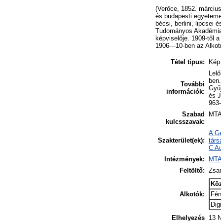
(Verőce, 1852. március
és budapesti egyeteme
bécsi, berlini, lipcsei
Tudományos Akadémia ta
képviselője. 1909-től 
1906—10-ben az Alkotm
Tétel típus:
Kép
Lelő
ben.
További
Gyűj
információk:
és 
963-
Szabad
MTA;
kulcsszavak:
A Ge
Szakterület(ek):
tár
C Au
Intézmények:
MTA
Feltöltő:
Zsa
Kö
Alkotók:
Fé
Digi
Elhelyezés
13 