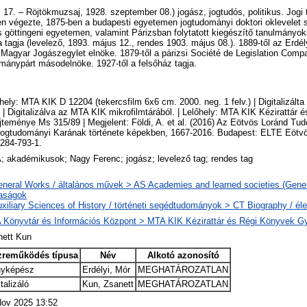
 17. – Röjtökmuzsaj, 1928. szeptember 08.) jogász, jogtudós, politikus. Jogi
n végezte, 1875-ben a budapesti egyetemen jogtudományi doktori oklevelet s
 és göttingeni egyetemen, valamint Párizsban folytatott kiegészítő tanulmányo
gja (levelező, 1893. május 12., rendes 1903. május 08.). 1889-től az Erdél
a Magyar Jogászegylet elnöke. 1879-től a párizsi Société de Legislation Compa
ánypárt másodelnöke. 1927-től a felsőház tagja.
hely: MTA KIK D 12204 (tekercsfilm 6x6 cm. 2000. neg. 1 felv.) | Digitalizált
 | Digitalizálva az MTA KIK mikrofilmtárából. | Lelőhely: MTA KIK Kézirattár
teménye Ms 315/89 | Megjelent: Földi, A. et al. (2016) Az Eötvös Loránd T
Jogtudományi Karának története képekben, 1667-2016. Budapest: ELTE Eötv
284-793-1.
 akadémikusok; Nagy Ferenc; jogász; levelező tag; rendes tag
neral Works / általános művek > AS Academies and learned societies (Gener
saságok
xiliary Sciences of History / történeti segédtudományok > CT Biography / éle
 Könyvtár és Információs Központ > MTA KIK Kézirattár és Régi Könyvek G
nett Kun
zreműködés típusa
Név
Alkotó azonosító
nyképész
Erdélyi, Mór
MEGHATÁROZATLAN
talizáló
Kun, Zsanett
MEGHATÁROZATLAN
Nov 2025 13:52