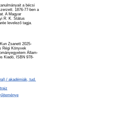
 tanulmányait a bécsi
zerzett. 1876-77-ben a
kat. A Magyar
yi R. K. Státus
rée levelező tagja.
a Kun Zsanett 2025-
 és Régi Könyvek
udományegyetem Állam-
ös Kiadó, ISBN 978-
al) / akadémiák, tud.
trajz
yűjteménye