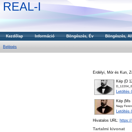
REAL-I
Kezdőlap
Információ
Böngészés, Év
Böngészés, Al
Belépés
Erdélyi, Mór
és
Kun, Z
Kép (D 1
D_12204_01
Letöltés
Kép (Ms 
Nagy Fere
Letöltés
Hivatalos URL:
https:/
Tartalmi kivonat