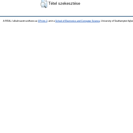
Tétel szekesztése
A REAL-I alkalmazott szoftvere az
EPrints 3
, amit a
School of Electronics and Computer Science
, University of Southampton fejles