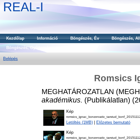
REAL-I
Kezdőlap
Információ
Böngészés, Év
Böngészés, Al
Böngészés, Gyűjtemény
Belépés
Romsics I
MEGHATÁROZATLAN (MEGH
akadémikus.
(Publikálatlan) (
Kép
romsics_ignac_konzervativ_tarstud_konf_20151112
Letöltés (1MB)
|
Előzetes bemutató
Kép
romsics_ignac_konzervativ_tarstud_konf_2015111