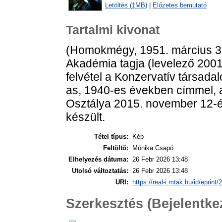
Letöltés (1MB)
|
Előzetes bemutató
Tartalmi kivonat
(Homokmégy, 1951. március 3
Akadémia tagja (levelező 2001
felvétel a Konzervatív társada
as, 1940-es években címmel, a
Osztálya 2015. november 12-
készült.
Tétel típus:
Kép
Feltöltő:
Mónika Csapó
Elhelyezés dátuma:
26 Febr 2026 13:48
Utolsó változtatás:
26 Febr 2026 13:48
URI:
https://real-i.mtak.hu/id/eprint/
Szerkesztés (Bejelentk