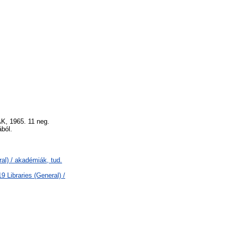
AK, 1965. 11 neg.
ából.
al) / akadémiák, tud.
 Libraries (General) /