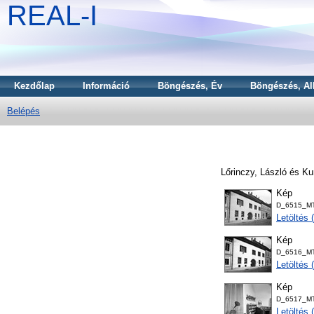
REAL-I
Kezdőlap
Információ
Böngészés, Év
Böngészés, Al
Belépés
Lőrinczy, László
és
Ku
Kép
D_6515_MTA
Letöltés
Kép
D_6516_MTA
Letöltés
Kép
D_6517_MTA
Letöltés