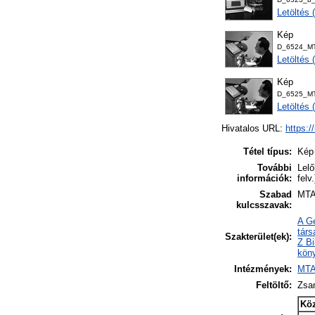
Letöltés
Kép
D_6524_MTA
Letöltés
Kép
D_6525_MTA
Letöltés
Hivatalos URL:
https:/
Tétel típus:
Kép
További
Lelő
információk:
felv
Szabad
MTA
kulcsszavak:
A Ge
tár
Szakterület(ek):
Z Bi
köny
Intézmények:
MTA
Feltöltő:
Zsa
Kö