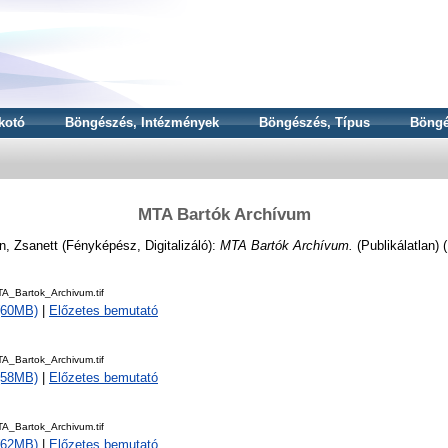
kotó
Böngészés, Intézmények
Böngészés, Típus
Böngé
MTA Bartók Archívum
n, Zsanett
(Fényképész, Digitalizáló):
MTA Bartók Archívum.
(Publikálatlan) 
_Bartok_Archivum.tif
 (60MB)
|
Előzetes bemutató
_Bartok_Archivum.tif
 (58MB)
|
Előzetes bemutató
_Bartok_Archivum.tif
 (62MB)
|
Előzetes bemutató