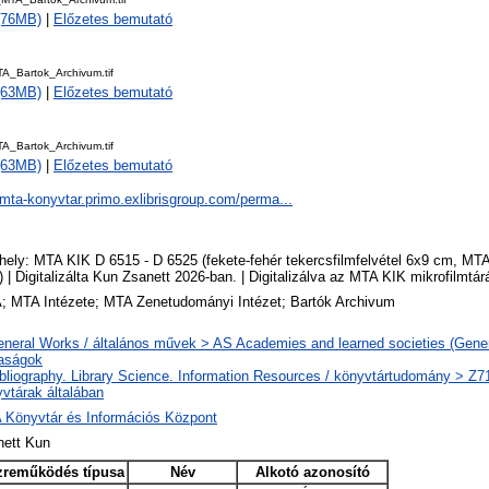
 (76MB)
|
Előzetes bemutató
_Bartok_Archivum.tif
 (63MB)
|
Előzetes bemutató
_Bartok_Archivum.tif
 (63MB)
|
Előzetes bemutató
/mta-konyvtar.primo.exlibrisgroup.com/perma...
hely: MTA KIK D 6515 - D 6525 (fekete-fehér tekercsfilmfelvétel 6x9 cm, MT
.) | Digitalizálta Kun Zsanett 2026-ban. | Digitalizálva az MTA KIK mikrofilmtár
; MTA Intézete; MTA Zenetudományi Intézet; Bartók Archivum
neral Works / általános művek > AS Academies and learned societies (Gener
saságok
bliography. Library Science. Information Resources / könyvtártudomány > Z719
vtárak általában
 Könyvtár és Információs Központ
nett Kun
zreműködés típusa
Név
Alkotó azonosító