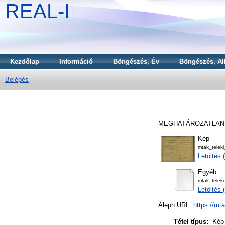
REAL-I
Kezdőlap
Információ
Böngészés, Év
Böngészés, Al
Belépés
MEGHATÁROZATLAN
Kép
mtak_telek
Letöltés
Egyéb
mtak_telek
Letöltés 
Aleph URL:
https://mt
Tétel típus:
Kép