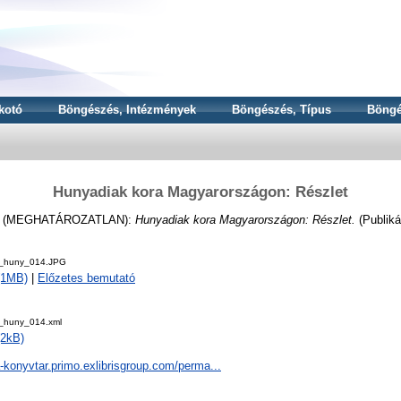
kotó
Böngészés, Intézmények
Böngészés, Típus
Böngé
Hunyadiak kora Magyarországon: Részlet
 (MEGHATÁROZATLAN):
Hunyadiak kora Magyarországon: Részlet.
(Publiká
i_huny_014.JPG
 (1MB)
|
Előzetes bemutató
i_huny_014.xml
(2kB)
a-konyvtar.primo.exlibrisgroup.com/perma...