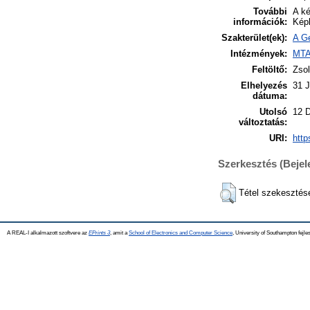
További
A ké
információk:
Képk
Szakterület(ek):
A Ge
Intézmények:
MTA
Feltöltő:
Zsol
Elhelyezés
31 
dátuma:
Utolsó
12 
változtatás:
URI:
http
Szerkesztés (Beje
Tétel szekesztés
A REAL-I alkalmazott szoftvere az
EPrints 3
, amit a
School of Electronics and Computer Science
, University of Southampton fejles