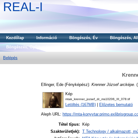
REAL-I
Kezdőlap
Információ
Böngészés, Év
Böngészés, Al
Böngészés, Gyűjtemény
Belépés
Krenne
Ellinger, Ede
(Fényképész):
Krenner József arcképe.
Kép
mtak_krenner_jozsef_dr_ms10206_III_078.tif
Letöltés (167MB)
|
Előzetes bemutató
Aleph URL:
https://mta-konyvtar.primo.exlibrisgroup.
Tétel típus:
Kép
Szakterület(ek):
T Technology / alkalmazott, 