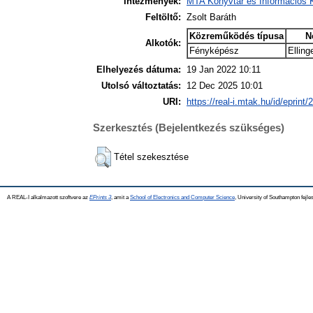
Intézmények:
MTA Könyvtár és Információs 
Feltöltő:
Zsolt Baráth
Közreműködés típusa
N
Alkotók:
Fényképész
Elling
Elhelyezés dátuma:
19 Jan 2022 10:11
Utolsó változtatás:
12 Dec 2025 10:01
URI:
https://real-i.mtak.hu/id/eprint/
Szerkesztés (Bejelentkezés szükséges)
Tétel szekesztése
A REAL-I alkalmazott szoftvere az
EPrints 3
, amit a
School of Electronics and Computer Science
, University of Southampton fejles