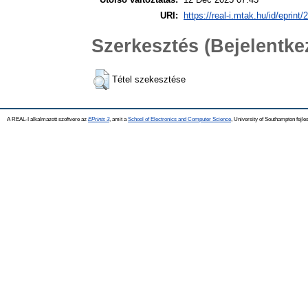
URI:
https://real-i.mtak.hu/id/eprint/
Szerkesztés (Bejelentk
Tétel szekesztése
A REAL-I alkalmazott szoftvere az
EPrints 3
, amit a
School of Electronics and Computer Science
, University of Southampton fejles