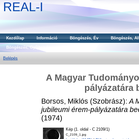
REAL-I
Kezdőlap
Információ
Böngészés, Év
Böngészés, Al
Böngészés, Gyűjtemény
Belépés
A Magyar Tudományos
pályázatára 
Borsos, Miklós
(Szobrász):
A 
jubileumi érem-pályázatára be
(1974)
Kép (1. oldal - C 2109/1)
C_2109_1.jpg