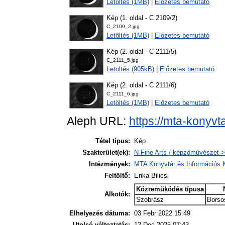
Letöltés (1MB)
|
Előzetes bemutató
Kép (1. oldal - C 2109/2)
C_2109_2.jpg
Letöltés (1MB)
|
Előzetes bemutató
Kép (2. oldal - C 2111/5)
C_2111_5.jpg
Letöltés (905kB)
|
Előzetes bemutató
Kép (2. oldal - C 2111/6)
C_2111_6.jpg
Letöltés (1MB)
|
Előzetes bemutató
Aleph URL:
https://mta-konyvt
Tétel típus:
Kép
Szakterület(ek):
N Fine Arts / képzőművészet >
Intézmények:
MTA Könyvtár és Információs 
Feltöltő:
Erika Bilicsi
Közreműködés típusa
Alkotók:
Szobrász
Borso
Elhelyezés dátuma:
03 Febr 2022 15:49
Utolsó változtatás:
12 Dec 2025 07:43