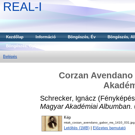
REAL-I
Kezdőlap
Információ
Böngészés, Év
Böngészés, Al
Böngészés, Gyűjtemény
Belépés
Corzan Avendano 
Akadém
Schrecker, Ignácz
(Fényképés
Magyar Akadémiai Albumban.
Kép
mtak_corzan_avendano_gabor_ms_1410_031.jpg
Letöltés (1MB)
|
Előzetes bemutató