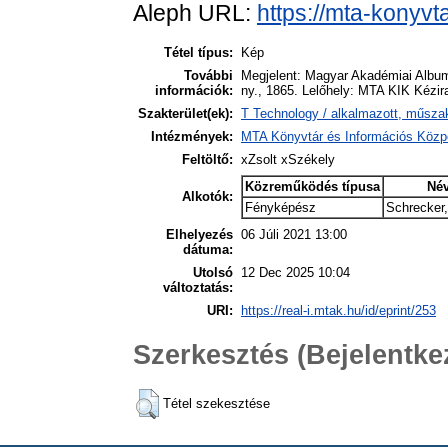
Aleph URL:
https://mta-konyvt
Tétel típus:
Kép
További
Megjelent: Magyar Akadémiai Albu
információk:
ny., 1865. Lelőhely: MTA KIK Kézir
Szakterület(ek):
T Technology / alkalmazott, műsza
Intézmények:
MTA Könyvtár és Információs Közp
Feltöltő:
xZsolt xSzékely
Közreműködés típusa
Né
Alkotók:
Fényképész
Schrecker,
Elhelyezés
06 Júli 2021 13:00
dátuma:
Utolsó
12 Dec 2025 10:04
változtatás:
URI:
https://real-i.mtak.hu/id/eprint/253
Szerkesztés (Bejelentk
Tétel szekesztése