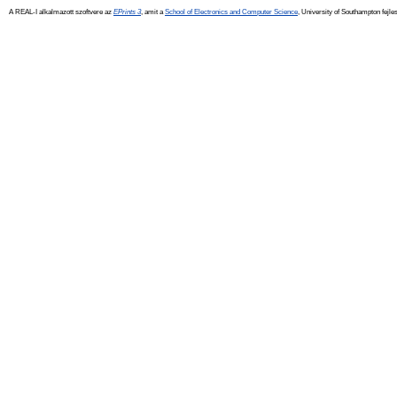
A REAL-I alkalmazott szoftvere az
EPrints 3
, amit a
School of Electronics and Computer Science
, University of Southampton fejles