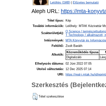
Letöltés (1MB)
|
Előzetes bemutató
Aleph URL:
https://mta-konyvt
Tétel típus:
Kép
További információk:
Lelőhely: MTAK Kézirattár M
Q Science / természettudomán
Szakterület(ek):
T Technology / alkalmazott,
Intézmények:
MTA Könyvtár és Információ
Feltöltő:
Zsolt Baráth
Közreműködés típusa
Alkotók:
Digitalizáló
Láng
Elhelyezés dátuma:
02 Júni 2022 07:05
Utolsó változtatás:
12 Dec 2025 07:14
URI:
https://real-i.mtak.hu/id/eprin
Szerkesztés (Bejelentk
Tétel szekesztése