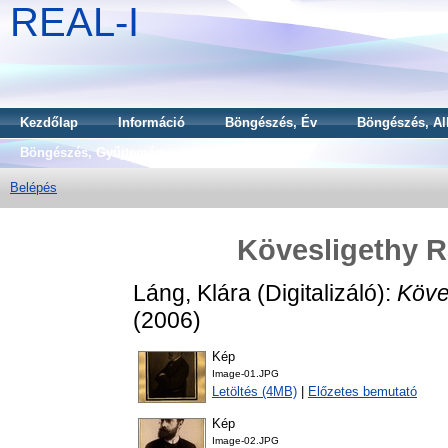
REAL-I
Kezdőlap
Információ
Böngészés, Év
Böngészés, Al
Böngészés, Gyűjtemény
Belépés
Kövesligethy Ra
Láng, Klára
(Digitalizáló):
Köve
(2006)
Kép
Image-01.JPG
Letöltés (4MB)
|
Előzetes bemutató
Kép
Image-02.JPG