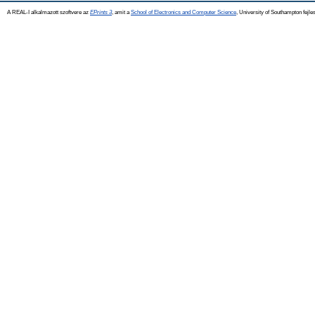
A REAL-I alkalmazott szoftvere az
EPrints 3
, amit a
School of Electronics and Computer Science
, University of Southampton fejles