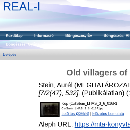
REAL-I
Kezdőlap
Információ
Böngészés, Év
Böngészés, Al
Böngészés, Gyűjtemény
Belépés
Old villagers of
Stein, Aurél
(MEGHATÁROZAT
[7/2(47), 532].
(Publikálatlan) 
Kép (CatStein_LHAS_3_6_016R)
CatStein_LHAS_3_6_016R.jpg
Letöltés (336kB)
|
Előzetes bemutató
Aleph URL:
https://mta-konyvt