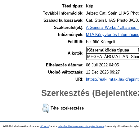
Tétel típus:
Kép
További információk:
Jelzet: Cat. Stein LHAS Phot
Szabad kulcsszavak:
Cat. Stein LHAS Photo 3/6/0
Szakterület(ek):
A General Works / általános 
Intézmények:
MTA Könyvtár és Információ
Feltöltő:
Feltöltő Kötegelt
Közreműködés típusa
Alkotók:
MEGHATÁROZATLAN
Stei
Elhelyezés dátuma:
06 Júli 2022 04:05
Utolsó változtatás:
12 Dec 2025 09:27
URI:
https://real-i.mtak.hu/id/eprin
Szerkesztés (Bejelentk
Tétel szekesztése
A REAL-I alkalmazott szoftvere az
EPrints 3
, amit a
School of Electronics and Computer Science
, University of Southampton fejles