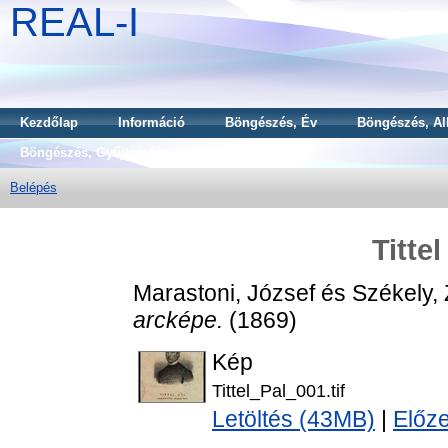
REAL-I
Kezdőlap
Információ
Böngészés, Év
Böngészés, Al
Böngészés, Gyűjtemény
Belépés
Titte
Marastoni, József
és
Székely, 
arcképe.
(1869)
Kép
Tittel_Pal_001.tif
Letöltés (43MB)
|
Előz