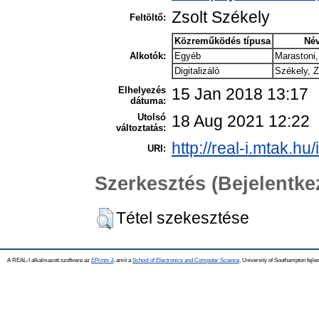
Zsolt Székely
Feltöltő:
Közreműködés típusa
Né
Alkotók:
Egyéb
Marastoni,
Digitalizáló
Székely, Z
Elhelyezés
15 Jan 2018 13:17
dátuma:
Utolsó
18 Aug 2021 12:22
változtatás:
http://real-i.mtak.hu/
URI:
Szerkesztés (Bejelentk
Tétel szekesztése
A REAL-I alkalmazott szoftvere az
EPrints 3
, amit a
School of Electronics and Computer Science
, University of Southampton fejles