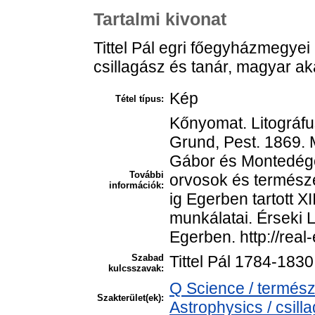
Tartalmi kivonat
Tittel Pál egri főegyházmegyei
csillagász és tanár, magyar a
Kép
Tétel típus:
Kőnyomat. Litográfu
Grund, Pest. 1869. 
Gábor és Montedégói
További
orvosok és természe
információk:
ig Egerben tartott X
munkálatai. Érseki
Egerben. http://rea
Szabad
Tittel Pál 1784-1830
kulcsszavak:
Q Science / termés
Szakterület(ek):
Astrophysics / csilla