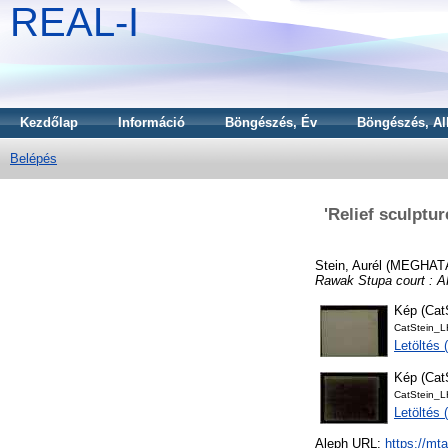
REAL-I
Kezdőlap
Információ
Böngészés, Év
Böngészés, Al
Belépés
'Relief sculptur
Stein, Aurél
(MEGHAT
Rawak Stupa court : A
Kép (Ca
CatStein_
Letöltés 
Kép (Ca
CatStein_
Letöltés 
Aleph URL:
https://mt