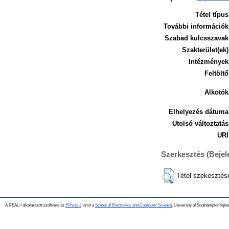
Tétel típus
További információk
Szabad kulcsszavak
Szakterület(ek)
Intézmények
Feltöltő
Alkotók
Elhelyezés dátuma
Utolsó változtatás
URI
Szerkesztés (Beje
Tétel szekesztés
A REAL-I alkalmazott szoftvere az
EPrints 3
, amit a
School of Electronics and Computer Science
, University of Southampton fejles