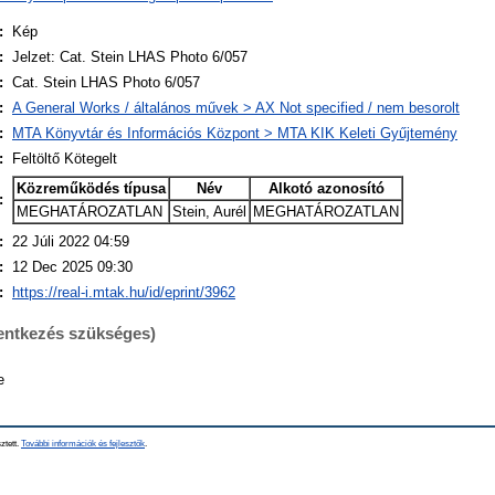
:
Kép
:
Jelzet: Cat. Stein LHAS Photo 6/057
:
Cat. Stein LHAS Photo 6/057
:
A General Works / általános művek > AX Not specified / nem besorolt
:
MTA Könyvtár és Információs Központ > MTA KIK Keleti Gyűjtemény
:
Feltöltő Kötegelt
Közreműködés típusa
Név
Alkotó azonosító
:
MEGHATÁROZATLAN
Stein, Aurél
MEGHATÁROZATLAN
:
22 Júli 2022 04:59
:
12 Dec 2025 09:30
:
https://real-i.mtak.hu/id/eprint/3962
lentkezés szükséges)
e
ztett.
További információk és fejlesztők
.