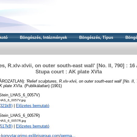
kotó
Böngészés, Intézmények
Böngészés, Típus
Böngé
es, R.xlv-xlvii, on outer south-east wall' [No. II, 790] : 
Stupa court : AK plate XVIa
ÁROZATLAN):
'Relief sculptures, R.xlv-xlvii, on outer south-east wall' [No. II
K plate XVIa.
(Publikálatlan) (1901)
tStein_LHAS_6_0057V)
LHAS_6_0057V.jpg
(321kB)
|
Előzetes bemutató
tStein_LHAS_6_0057R)
LHAS_6_0057R.jpg
(517kB)
|
Előzetes bemutató
a-konyvtar.primo.exlibrisgroup.com/perma...