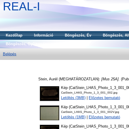
REAL-I
Kezdőlap
Információ
Böngészés, Év
Böngészés, Al
Böngészés, Gyűjtemény
Belépés
Stein, Aurél
(MEGHATÁROZATLAN):
[Mus 25A].
(Publ
Kép (CatStein_LHAS_Photo_1_3_001_0
CatStein_LHAS_Photo_1_3_001_002.jpg
Letöltés (3MB)
|
Előzetes bemutató
Kép (CatStein_LHAS_Photo_1_3_001_0
CatStein_LHAS_Photo_1_3_001_002V.jpg
Letöltés (1MB)
|
Előzetes bemutató
Kép (CatStein_LHAS_Photo_1_3_001_0