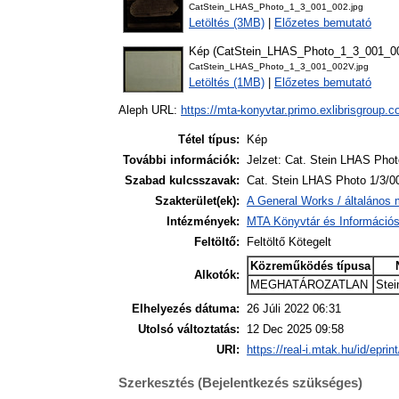
CatStein_LHAS_Photo_1_3_001_002.jpg
Letöltés (3MB)
|
Előzetes bemutató
Kép (CatStein_LHAS_Photo_1_3_001_0
CatStein_LHAS_Photo_1_3_001_002V.jpg
Letöltés (1MB)
|
Előzetes bemutató
Aleph URL:
https://mta-konyvtar.primo.exlibrisgroup.
Tétel típus:
Kép
További információk:
Jelzet: Cat. Stein LHAS Phot
Szabad kulcsszavak:
Cat. Stein LHAS Photo 1/3/0
Szakterület(ek):
A General Works / általános 
Intézmények:
MTA Könyvtár és Információ
Feltöltő:
Feltöltő Kötegelt
Közreműködés típusa
Alkotók:
MEGHATÁROZATLAN
Stei
Elhelyezés dátuma:
26 Júli 2022 06:31
Utolsó változtatás:
12 Dec 2025 09:58
URI:
https://real-i.mtak.hu/id/eprin
Szerkesztés (Bejelentkezés szükséges)