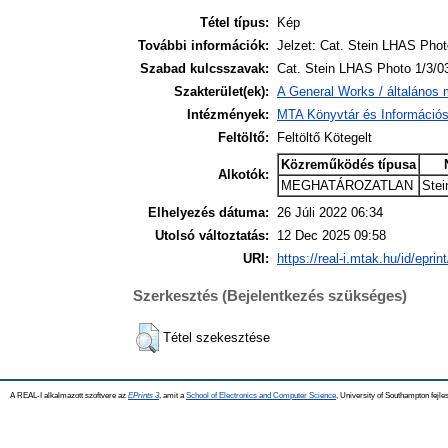
Tétel típus:
Kép
További információk:
Jelzet: Cat. Stein LHAS Phot
Szabad kulcsszavak:
Cat. Stein LHAS Photo 1/3/0
Szakterület(ek):
A General Works / általános 
Intézmények:
MTA Könyvtár és Információ
Feltöltő:
Feltöltő Kötegelt
Közreműködés típusa
Alkotók:
MEGHATÁROZATLAN
Stei
Elhelyezés dátuma:
26 Júli 2022 06:34
Utolsó változtatás:
12 Dec 2025 09:58
URI:
https://real-i.mtak.hu/id/eprin
Szerkesztés (Bejelentkezés szükséges)
Tétel szekesztése
A REAL-I alkalmazott szoftvere az
EPrints 3
, amit a
School of Electronics and Computer Science
, University of Southampton fejles