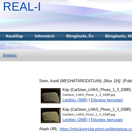
REAL-I
Kezdőlap
Információ
Böngészés, Év
Böngészés, Al
Böngészés, Gyűjtemény
Belépés
Stein, Aurél
(MEGHATÁROZATLAN):
[Mus 116].
(Publ
Kép (CatStein_LHAS_Photo_1_3_038R)
CatStein_LHAS_Photo_1_3_038R.jpg
Letöltés (3MB)
|
Előzetes bemutató
Kép (CatStein_LHAS_Photo_1_3_039R)
CatStein_LHAS_Photo_1_3_039R.jpg
Letöltés (2MB)
|
Előzetes bemutató
Aleph URL:
https://mta-konyvtar.primo.exlibrisgroup.