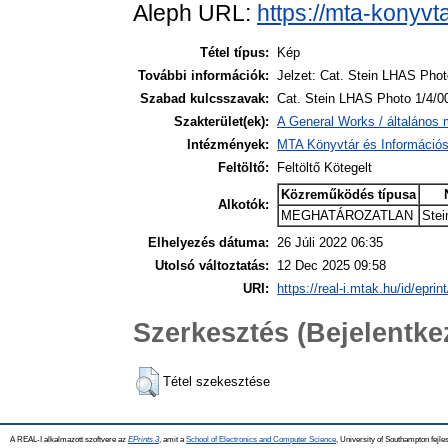
Aleph URL:
https://mta-konyvt
Tétel típus:
Kép
További információk:
Jelzet: Cat. Stein LHAS Phot
Szabad kulcsszavak:
Cat. Stein LHAS Photo 1/4/0
Szakterület(ek):
A General Works / általános 
Intézmények:
MTA Könyvtár és Információ
Feltöltő:
Feltöltő Kötegelt
Közreműködés típusa
Alkotók:
MEGHATÁROZATLAN
Stei
Elhelyezés dátuma:
26 Júli 2022 06:35
Utolsó változtatás:
12 Dec 2025 09:58
URI:
https://real-i.mtak.hu/id/eprin
Szerkesztés (Bejelentk
Tétel szekesztése
A REAL-I alkalmazott szoftvere az
EPrints 3
, amit a
School of Electronics and Computer Science
, University of Southampton fejles