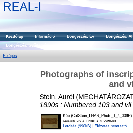
REAL-I
Kezdőlap
Információ
Böngészés, Év
Böngészés, Al
Böngészés, Gyűjtemény
Belépés
Photographs of inscri
and v
Stein, Aurél
(MEGHATÁROZAT
1890s : Numbered 103 and vii 
Kép (CatStein_LHAS_Photo_1_4_009R)
CatStein_LHAS_Photo_1_4_009R.jpg
Letöltés (990kB)
|
Előzetes bemutató