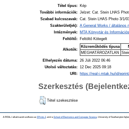
Tétel típus:
Kép
További információk:
Jelzet: Cat. Stein LHAS Phot
Szabad kulcsszavak:
Cat. Stein LHAS Photo 3/1/0
Szakterület(ek):
A General Works / általános 
Intézmények:
MTA Könyvtár és Információ
Feltöltő:
Feltöltő Kötegelt
Közreműködés típusa
Alkotók:
MEGHATÁROZATLAN
Stei
Elhelyezés dátuma:
26 Júli 2022 06:46
Utolsó változtatás:
12 Dec 2025 09:18
URI:
https://real-i.mtak.hu/id/eprin
Szerkesztés (Bejelentk
Tétel szekesztése
A REAL-I alkalmazott szoftvere az
EPrints 3
, amit a
School of Electronics and Computer Science
, University of Southampton fejles