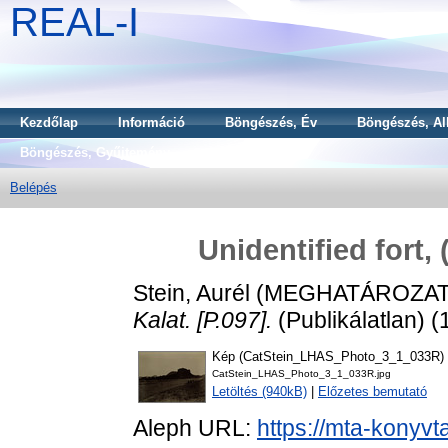
REAL-I
Kezdőlap
Információ
Böngészés, Év
Böngészés, Al
Böngészés, Gyűjtemény
Belépés
Unidentified fort, 
Stein, Aurél
(MEGHATÁROZAT
Kalat. [P.097].
(Publikálatlan) 
Kép (CatStein_LHAS_Photo_3_1_033R)
CatStein_LHAS_Photo_3_1_033R.jpg
Letöltés (940kB)
|
Előzetes bemutató
Aleph URL:
https://mta-konyvt