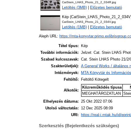
CatStein_LHAS_Photo_21_2_034R.jpg
Letöltés (3MB)
|
Előzetes bemutató
Kép (CatStein_LHAS_Photo_21_2_034V
CatStein_LHAS_Photo_21_2_034V.jpg
Letöltés (1MB)
|
Előzetes bemutató
Aleph URL:
https://mta-konyvtar.primo.exlibrisgroup.
Tétel típus:
Kép
További információk:
Jelzet: Cat. Stein LHAS Phot
Szabad kulcsszavak:
Cat. Stein LHAS Photo 21/2/
Szakterület(ek):
A General Works / általános 
Intézmények:
MTA Könyvtár és Információ
Feltöltő:
Feltöltő Kötegelt
Közreműködés típusa
Alkotók:
MEGHATÁROZATLAN
Stei
Elhelyezés dátuma:
25 Okt 2022 07:06
Utolsó változtatás:
12 Dec 2025 08:09
URI:
https://real-i.mtak.hu/id/eprin
Szerkesztés (Bejelentkezés szükséges)