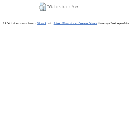
Tétel szekesztése
A REAL-I alkalmazott szoftvere az
EPrints 3
, amit a
School of Electronics and Computer Science
, University of Southampton fejles