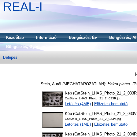
REAL-I
Kezdőlap
Információ
Böngészés, Év
Böngészés, Al
Böngészés, Gyűjtemény
Belépés
Stein, Aurél
(MEGHATÁROZATLAN):
Hakra plates.
(P
Kép (CatStein_LHAS_Photo_21_2_033R
CatStein_LHAS_Photo_21_2_033R.jpg
Letöltés (4MB)
|
Előzetes bemutató
Kép (CatStein_LHAS_Photo_21_2_033V
CatStein_LHAS_Photo_21_2_033V.jpg
Letöltés (1MB)
|
Előzetes bemutató
Kép (CatStein_LHAS_Photo_21_2_034R