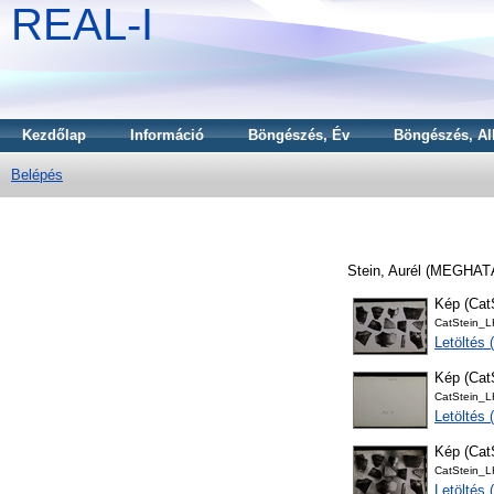
REAL-I
Kezdőlap
Információ
Böngészés, Év
Böngészés, Al
Belépés
Stein, Aurél
(MEGHAT
Kép (Ca
CatStein_
Letöltés
Kép (Ca
CatStein_
Letöltés
Kép (Ca
CatStein_
Letöltés