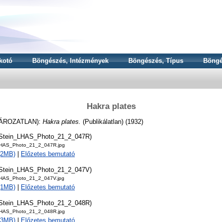
kotó
Böngészés, Intézmények
Böngészés, Típus
Böngé
Hakra plates
ÁROZATLAN):
Hakra plates.
(Publikálatlan) (1932)
tStein_LHAS_Photo_21_2_047R)
LHAS_Photo_21_2_047R.jpg
 (2MB)
|
Előzetes bemutató
tStein_LHAS_Photo_21_2_047V)
LHAS_Photo_21_2_047V.jpg
 (1MB)
|
Előzetes bemutató
tStein_LHAS_Photo_21_2_048R)
LHAS_Photo_21_2_048R.jpg
 (3MB)
|
Előzetes bemutató