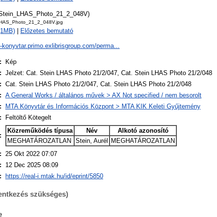
tStein_LHAS_Photo_21_2_048V)
LHAS_Photo_21_2_048V.jpg
 (1MB)
|
Előzetes bemutató
a-konyvtar.primo.exlibrisgroup.com/perma...
:
Kép
:
Jelzet: Cat. Stein LHAS Photo 21/2/047, Cat. Stein LHAS Photo 21/2/048
:
Cat. Stein LHAS Photo 21/2/047, Cat. Stein LHAS Photo 21/2/048
:
A General Works / általános művek > AX Not specified / nem besorolt
:
MTA Könyvtár és Információs Központ > MTA KIK Keleti Gyűjtemény
:
Feltöltő Kötegelt
Közreműködés típusa
Név
Alkotó azonosító
:
MEGHATÁROZATLAN
Stein, Aurél
MEGHATÁROZATLAN
:
25 Okt 2022 07:07
:
12 Dec 2025 08:09
:
https://real-i.mtak.hu/id/eprint/5850
lentkezés szükséges)
e