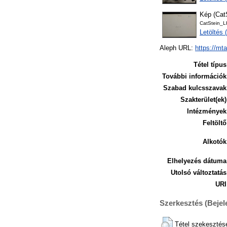
Kép (Ca
CatStein_
Letöltés
Aleph URL:
https://mt
Tétel típus
További információk
Szabad kulcsszavak
Szakterület(ek)
Intézmények
Feltöltő
Alkotók
Elhelyezés dátuma
Utolsó változtatás
URI
Szerkesztés (Beje
Tétel szekesztés