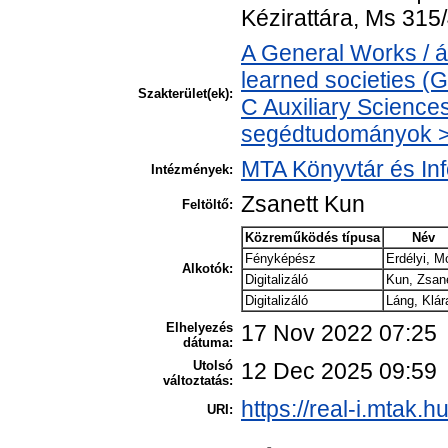
Kézirattára, Ms 315/
A General Works / 
learned societies (
Szakterület(ek):
C Auxiliary Sciences 
segédtudományok > 
MTA Könyvtár és In
Intézmények:
Zsanett Kun
Feltöltő:
Közreműködés típusa
Név
Fényképész
Erdélyi, M
Alkotók:
Digitalizáló
Kun, Zsan
Digitalizáló
Láng, Klár
Elhelyezés
17 Nov 2022 07:25
dátuma:
Utolsó
12 Dec 2025 09:59
változtatás:
https://real-i.mtak.h
URI: