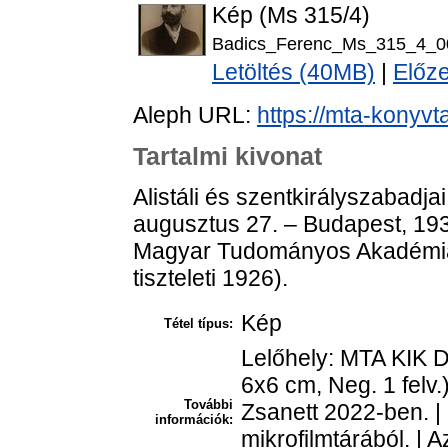
Kép (Ms 315/4)
Badics_Ferenc_Ms_315_4_00
Letöltés (40MB)
|
Előz
Aleph URL:
https://mta-konyvt
Tartalmi kivonat
Alistáli és szentkirályszabadj
augusztus 27. – Budapest, 1939
Magyar Tudományos Akadémia 
tiszteleti 1926).
Kép
Tétel típus:
Lelőhely: MTA KIK D
6x6 cm, Neg. 1 felv.
További
Zsanett 2022-ben. | 
információk:
mikrofilmtárából. | 