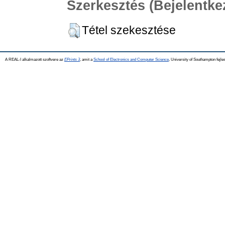
Szerkesztés (Bejelentk
Tétel szekesztése
A REAL-I alkalmazott szoftvere az
EPrints 3
, amit a
School of Electronics and Computer Science
, University of Southampton fejles