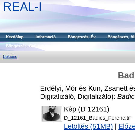
REAL-I
Kezdőlap
Információ
Böngészés, Év
Böngészés, Al
Böngészés, Gyűjtemény
Belépés
Bad
Erdélyi, Mór
és
Kun, Zsanett
é
Digitalizáló, Digitalizáló):
Badic
Kép (D 12161)
D_12161_Badics_Ferenc.tif
Letöltés (51MB)
|
Előz