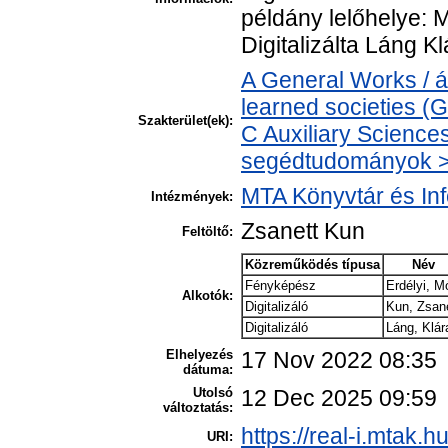
példány lelőhelye: 
Digitalizálta Láng K
A General Works / 
learned societies (
Szakterület(ek):
C Auxiliary Sciences 
segédtudományok > 
MTA Könyvtár és In
Intézmények:
Zsanett Kun
Feltöltő:
Közreműködés típusa
Név
Fényképész
Erdélyi, M
Alkotók:
Digitalizáló
Kun, Zsan
Digitalizáló
Láng, Klár
Elhelyezés
17 Nov 2022 08:35
dátuma:
Utolsó
12 Dec 2025 09:59
változtatás:
https://real-i.mtak.h
URI: