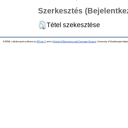
Szerkesztés (Bejelentk
Tétel szekesztése
A REAL-I alkalmazott szoftvere az
EPrints 3
, amit a
School of Electronics and Computer Science
, University of Southampton fejles