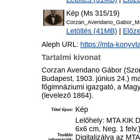
Kép (Ms 315/19)
Corzan_Avendano_Gabor_Ms
Letöltés (41MB)
|
Előz
Aleph URL:
https://mta-konyvt
Tartalmi kivonat
Corzan Avendano Gábor (Szom
Budapest, 1903. június 24.) ma
főgimnáziumi igazgató, a Ma
(levelező 1864).
Kép
Tétel típus:
Lelőhely: MTA KIK D
6x6 cm, Neg. 1 felv.
További
Digitalizálva az MTA
információk: