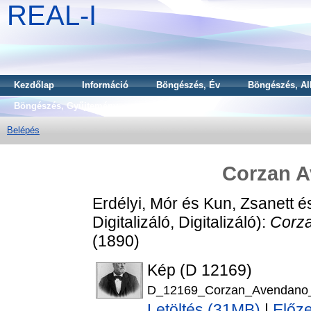
REAL-I
Kezdőlap
Információ
Böngészés, Év
Böngészés, Al
Böngészés, Gyűjtemény
Belépés
Corzan 
Erdélyi, Mór
és
Kun, Zsanett
é
Digitalizáló, Digitalizáló):
Corz
(1890)
Kép (D 12169)
D_12169_Corzan_Avendano_G
Letöltés (31MB)
|
Előz