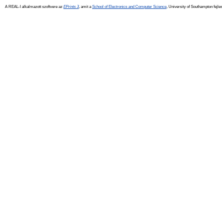
A REAL-I alkalmazott szoftvere az
EPrints 3
, amit a
School of Electronics and Computer Science
, University of Southampton fejles