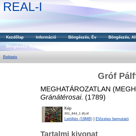
REAL-I
Kezdőlap
Információ
Böngészés, Év
Böngészés, Al
Böngészés, Gyűjtemény
Belépés
Gróf Pálf
MEGHATÁROZATLAN (MEGH
Gránátérosai.
(1789)
Kép
301_844_1 (6).tif
Letöltés (19MB)
|
Előzetes bemutató
Tartalmi kivonat