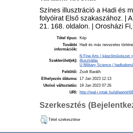
Színes illusztráció a Hadi és 
folyóirat Első szakaszához. | 
21. 168. oldalon. | Orosházi Fi,
Tétel típus:
Kép
További
Hadi és más nevezetes története
információk:
N Fine Arts / képzőművészet > 
Szakterület(ek):
illusztrálás
U Military Science / hadtudom
Feltöltő:
Zsolt Baráth
Elhelyezés dátuma:
17 Jan 2023 12:13
Utolsó változtatás:
19 Jan 2023 07:26
URI:
http://real-i.mtak.hu/id/eprint/6
Szerkesztés (Bejelentk
Tétel szekesztése