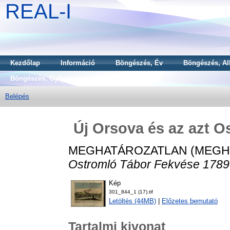
REAL-I
Kezdőlap
Információ
Böngészés, Év
Böngészés, Al
Böngészés, Gyűjtemény
Belépés
Új Orsova és az azt O
MEGHATÁROZATLAN (MEGH
Ostromló Tábor Fekvése 1789
Kép
301_844_1 (17).tif
Letöltés (44MB)
|
Előzetes bemutató
Tartalmi kivonat