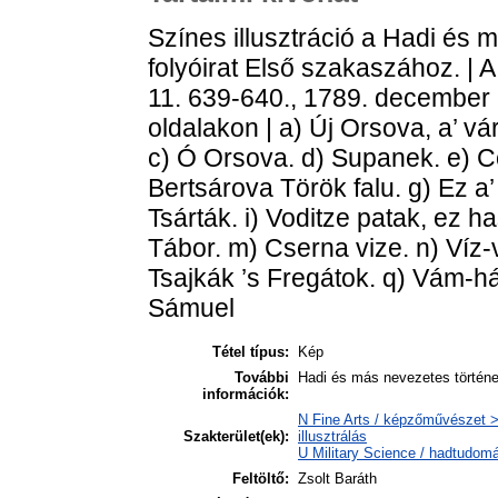
Színes illusztráció a Hadi és 
folyóirat Első szakaszához. | 
11. 639-640., 1789. december 
oldalakon | a) Új Orsova, a’ vá
c) Ó Orsova. d) Supanek. e) Co
Bertsárova Török falu. g) Ez a’
Tsárták. i) Voditze patak, ez hasí
Tábor. m) Cserna vize. n) Víz-v
Tsajkák ’s Fregátok. q) Vám-há
Sámuel
Tétel típus:
Kép
További
Hadi és más nevezetes története
információk:
N Fine Arts / képzőművészet > 
Szakterület(ek):
illusztrálás
U Military Science / hadtudom
Feltöltő:
Zsolt Baráth