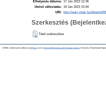
Elhelyezés dátuma:
17 Jan 2023 12:36
Utolsó változtatás:
19 Jan 2023 15:04
URI:
http://real-i.mtak.hu/id/eprint/6
Szerkesztés (Bejelentk
Tétel szekesztése
A REAL-I alkalmazott szoftvere az
EPrints 3
, amit a
School of Electronics and Computer Science
, University of Southampton fejles