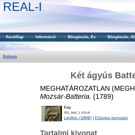
REAL-I
Kezdőlap
Információ
Böngészés, Év
Böngészés, Al
Böngészés, Gyűjtemény
Belépés
Két ágyús Batte
MEGHATÁROZATLAN (MEGH
Mozsár-Batteria.
(1789)
Kép
301_844_1 (10).tif
Letöltés (18MB)
|
Előzetes bemutató
Tartalmi kivonat