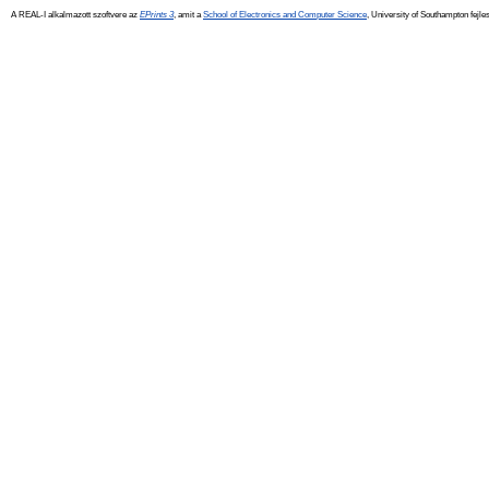
A REAL-I alkalmazott szoftvere az
EPrints 3
, amit a
School of Electronics and Computer Science
, University of Southampton fejles