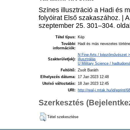
Színes illusztráció a Hadi és 
folyóirat Első szakaszához. | A
szeptember 25. 301–304. olda
Tétel típus:
Kép
További
Hadi és más nevezetes története
információk:
N Fine Arts / képzőművészet > 
Szakterület(ek):
illusztrálás
U Military Science / hadtudom
Feltöltő:
Zsolt Baráth
Elhelyezés dátuma:
17 Jan 2023 12:48
Utolsó változtatás:
18 Jan 2023 12:45
URI:
http://real-i.mtak.hu/id/eprint/6
Szerkesztés (Bejelentk
Tétel szekesztése