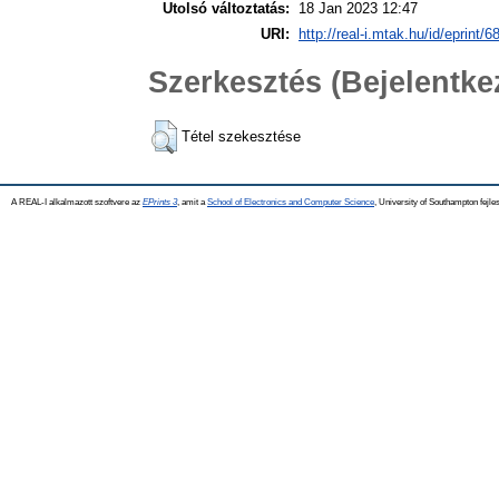
Utolsó változtatás:
18 Jan 2023 12:47
URI:
http://real-i.mtak.hu/id/eprint/6
Szerkesztés (Bejelentk
Tétel szekesztése
A REAL-I alkalmazott szoftvere az
EPrints 3
, amit a
School of Electronics and Computer Science
, University of Southampton fejles