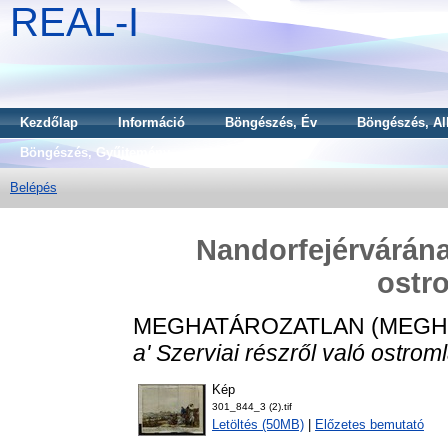
REAL-I
Kezdőlap
Információ
Böngészés, Év
Böngészés, Al
Böngészés, Gyűjtemény
Belépés
Nandorfejérvárának
ostr
MEGHATÁROZATLAN (MEGH
a' Szerviai részről való ostrom
Kép
301_844_3 (2).tif
Letöltés (50MB)
|
Előzetes bemutató