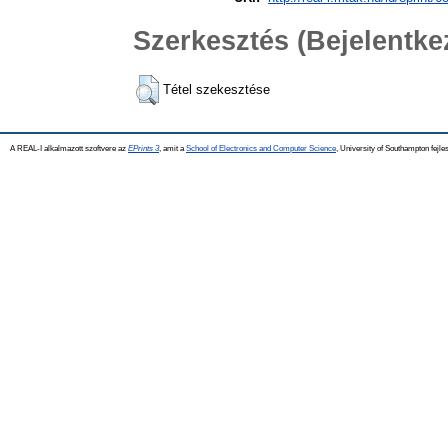
Szerkesztés (Bejelentk
Tétel szekesztése
A REAL-I alkalmazott szoftvere az
EPrints 3
, amit a
School of Electronics and Computer Science
, University of Southampton fejles