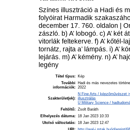
Színes illusztráció a Hadi és 
folyóirat Harmadik szakaszához
december 17. 760. oldalon | Oro
zászló. b) A’ lobogó. c) A’ két át
vitorlák feltekerve. f) A’ kőtél-la
tornátz, rajta a’ lámpás. i) A’ kó
lejárás. m) A’ kémény. n) A’ haj
legény
Tétel típus:
Kép
További
Hadi és más nevezetes története
információk:
2022
N Fine Arts / képzőművészet > 
Szakterület(ek):
illusztrálás
U Military Science / hadtudom
Feltöltő:
Zsolt Baráth
Elhelyezés dátuma:
18 Jan 2023 10:33
Utolsó változtatás:
18 Jan 2023 12:47
URI:
http://real-i.mtak.hu/id/eprint/6