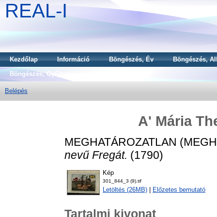
REAL-I
Kezdőlap
Információ
Böngészés, Év
Böngészés, Al
Böngészés, Gyűjtemény
Belépés
A' Mária Th
MEGHATÁROZATLAN (MEGH
nevű Fregát.
(1790)
Kép
301_844_3 (9).tif
Letöltés (26MB)
|
Előzetes bemutató
Tartalmi kivonat