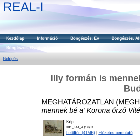
REAL-I
Kezdőlap
Információ
Böngészés, Év
Böngészés, Al
Böngészés, Gyűjtemény
Belépés
Illy formán is menne
Bud
MEGHATÁROZATLAN (MEGH
mennek bé a’ Korona őrző Vit
Kép
301_844_4 (19).tif
Letöltés (41MB)
|
Előzetes bemutató