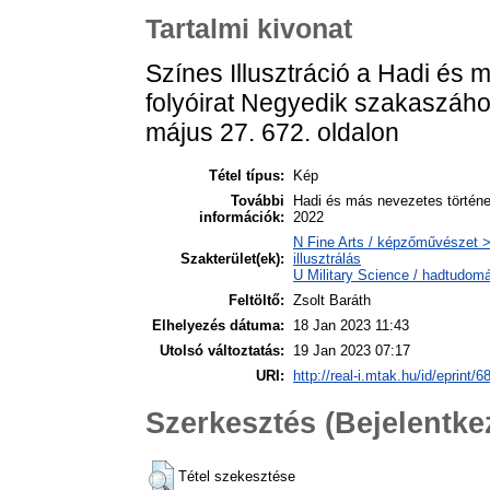
Tartalmi kivonat
Színes Illusztráció a Hadi és 
folyóirat Negyedik szakaszához
május 27. 672. oldalon
Tétel típus:
Kép
További
Hadi és más nevezetes története
információk:
2022
N Fine Arts / képzőművészet > 
Szakterület(ek):
illusztrálás
U Military Science / hadtudom
Feltöltő:
Zsolt Baráth
Elhelyezés dátuma:
18 Jan 2023 11:43
Utolsó változtatás:
19 Jan 2023 07:17
URI:
http://real-i.mtak.hu/id/eprint/6
Szerkesztés (Bejelentk
Tétel szekesztése