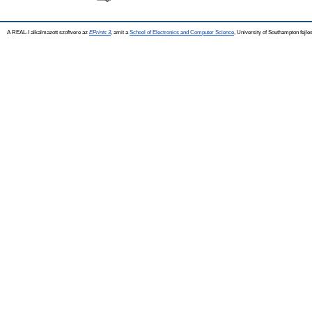
A REAL-I alkalmazott szoftvere az
EPrints 3
, amit a
School of Electronics and Computer Science
, University of Southampton fejles