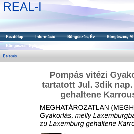
REAL-I
Kezdőlap
Információ
Böngészés, Év
Böngészés, Al
Böngészés, Gyűjtemény
Belépés
Pompás vitézi Gyak
tartatott Jul. 3dik nap
gehaltene Karrouse
MEGHATÁROZATLAN (MEGH
Gyakorlás, melly Laxemburgban t
zu Laxemburg gehaltene Karrous