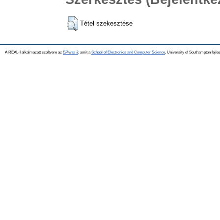
Tétel szekesztése
A REAL-I alkalmazott szoftvere az
EPrints 3
, amit a
School of Electronics and Computer Science
, University of Southampton fejles