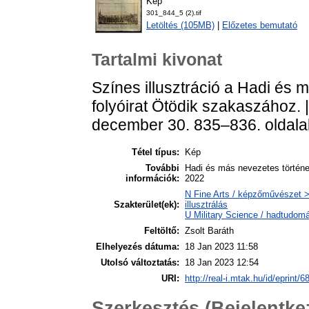
Kép
301_844_5 (2).tif
Letöltés (105MB)
|
Előzetes bemutató
Tartalmi kivonat
Színes illusztráció a Hadi és 
folyóirat Ötödik szakaszához. |
december 30. 835–836. oldal
Tétel típus:
Kép
További
Hadi és más nevezetes története
információk:
2022
N Fine Arts / képzőművészet > 
Szakterület(ek):
illusztrálás
U Military Science / hadtudom
Feltöltő:
Zsolt Baráth
Elhelyezés dátuma:
18 Jan 2023 11:58
Utolsó változtatás:
18 Jan 2023 12:54
URI:
http://real-i.mtak.hu/id/eprint/6
Szerkesztés (Bejelentk